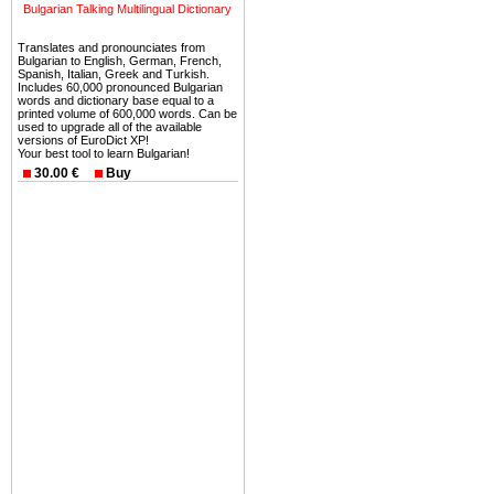
Bulgarian Talking Multilingual Dictionary
ней сотни источников лече
Translates and pronounciates from
Еще одно существенное
Bulgarian to English, German, French,
Spanish, Italian, Greek and Turkish.
Болгария недвижимость
Includes 60,000 pronounced Bulgarian
безопасная страна - в ней 
words and dictionary base equal to a
printed volume of 600,000 words. Can be
used to upgrade all of the available
Вы неизбежно совмещаете 
versions of EuroDict XP!
Your best tool to learn Bulgarian!
можете купить в Болгария 
30.00 €
Buy
земли на побережье, жив
угодья или участки в горах 
Купить в Болгария недвиж
Инвестиции недвижимость.
Чтобы вложить свой ка
воспользоваться всеми бл
только купить в Болгария 
Недвижимость Болгарии 