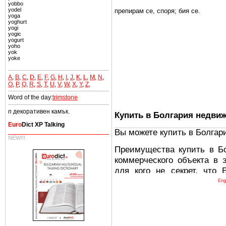
yobbo
yodel
препирам се, споря; бия се.
yoga
yoghurt
yogi
yogic
yogurt
yoho
yok
yoke
A
,
B
,
C
,
D
,
E
,
F
,
G
,
H
,
I
,
J
,
K
,
L
,
M
,
N
,
O
,
P
,
Q
,
R
,
S
,
T
,
U
,
V
,
W
,
X
,
Y
,
Z
,
Word of the day:
trimstone
n
декоративен камък.
Купить в Болгария недви
Euro
Dict XP Talking
Вы можете купить в Болгар
NEW!!!
Преимущества купить в Б
коммерческого объекта в 
для кого не секрет, что
древних и прекрасных ст
Eng
восхитительные горы,
миниатюрными живописным
тот факт, что Болгария - 
Европе. В целом, это мечт