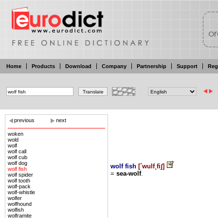
Home
Products
Download
Company
Partnership
Support
Reg
previous
next
woken
wold
wolf
wolf call
wolf cub
wolf dog
wolf fish
[
´wulf¸fiʃ
]
wolf fish
=
sea-wolf
.
wolf spider
wolf tooth
wolf-pack
wolf-whistle
wolfer
wolfhound
wolfish
wolframite