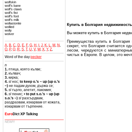
wolfskin
wolf’s bane
wolf’s claws
wolf’s fist
wolf’s foot
wolf’s milk
wollastonite
Купить в Болгария недвижимость
wollied
wolly
Вы можете купить в Болгария недв
wolver
Преимущества купить в Болгария н
A
,
B
,
C
,
D
,
E
,
F
,
G
,
H
,
I
,
J
,
K
,
L
,
M
,
N
,
секрет, что Болгария считается о
O
,
P
,
Q
,
R
,
S
,
T
,
U
,
V
,
W
,
X
,
Y
,
Z
,
лесом, чередуются с миниатюрным
чистых в Европе. В целом, это меч
Word of the day:
pecker
Еще одно существенное преимущест
n
почти нет криминала и преступност
1.
птица, която кълве;
2.
кълвач;
Вы неизбежно совмещаете приятное
3.
кирка;
побережье, живописные дома в дерев
4.
sl
нос;
to keep o.’s ~ up (up o.’s
~)
не падам духом, държа се;
Купить в Болгария недвижимость -
5.
sl
гърло, апетит, лакомия;
6.
sl
пенис; •
to put s.o.’s ~ up (up
Чтобы вложить свой капитал в Не
s.o.’s ~)
sl
разсърдвам,
Болгария недвижимость.
раздразвам, изкарвам от кожата,
изкарвам от търпение.
Euro
Dict XP Talking
NEW!!!
Недвижимость Болгарии выгодно
Рынок недвижимость Болгария пе