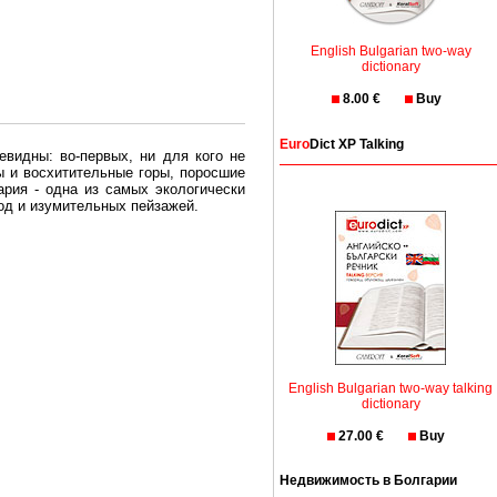
English Bulgarian two-way
dictionary
8.00 €
Buy
Euro
Dict XP Talking
евидны: во-первых, ни для кого не
ы и восхитительные горы, поросшие
рия - одна из самых экологически
вод и изумительных пейзажей.
олгария безопасная страна - в ней
, что Вы хотите: участки земли на
траны необходимо только купить в
English Bulgarian two-way talking
dictionary
27.00 €
Buy
Недвижимость в Болгарии
Особенно привлекательна покупка