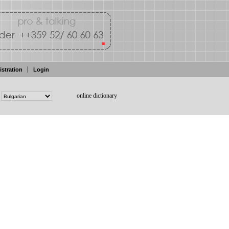
istration
Login
online dictionary