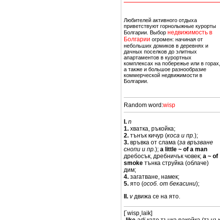
едвижимости в Болгарии - россияне,
тавкой на владение недвижимостью -
Любителей активного отдыха
приветствуют горнолыжные курорты
недвижимость в
Болгарии. Выбор
целью дальнейшей перепродажи или
Болгарии
огромен: начиная от
 оформления недвижимость Болгарии
небольших домиков в деревнях и
ое лицо - учредительные документы
дачных поселков до элитных
апартаментов в курортных
комплексах на побережье или в горах
а также и большое разнообразие
бережье. Наиболее востребованными
коммерческой недвижимости в
ово. Второе место по популярности
Болгарии.
о и Банско привлекает любителей
Random word:
wisp
I.
n
1.
хватка, ръкойка;
2.
тънък кичур (
коса и пр.
);
3.
връвка от слама (
за връзване
снопи и пр.
);
a little ~ of a man
дребосък, дребничък човек;
a ~ of
smoke
тънка струйка (облаче)
дим;
4.
загатване, намек;
5.
ято (
особ. от бекасини
);
II.
v
движа се на ято.
[´wisp¸laik]