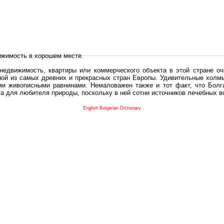
ижимость в хорошем месте.
едвижимость, квартиры или коммерческого объекта в этой стране оч
дной из самых древних и прекрасных стран Европы. Удивительные холм
и живописными равнинами. Немаловажен также и тот факт, что Болга
та для любителя природы, поскольку в ней сотни источников лечебных 
во в плане купить в Болгария недвижимость заключено в том, что Б
English Bulgarian Dictionary
и.
 с полезным и выгодным. Вы можете купить в Болгария недвижимость
нях, охотничьи угодья или участки в горах - все, что Вы пожелаете.
 вот лучшая возможность для Инвестиции недвижимость.
движимость болгарии и воспользоваться всеми благами европейской с
 покупать
реживает инвестиционный бум, предполагая высокую доходность. 