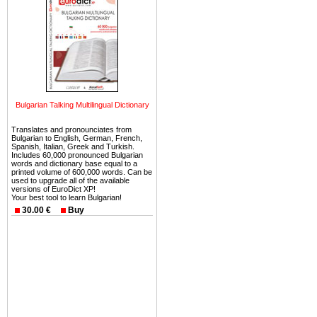
недвижимость Болгарии: в 2007 год
что связано с территориальной бли
всего 0,15%.
Зарубежная недвижимость Болгари
сдачи в аренду, т.е. инвестиции 
покупатель - иностранное физичес
на фирму. Сделка оформляется но
Мягкий климат летом делает привл
Bulgarian Talking Multilingual Dictionary
являются дома и апартаменты на м
занимает недвижимость Болгарии
Translates and pronounciates from
покататься на горных лыжах - сезо
Bulgarian to English, German, French,
Spanish, Italian, Greek and Turkish.
Includes 60,000 pronounced Bulgarian
words and dictionary base equal to a
printed volume of 600,000 words. Can be
used to upgrade all of the available
versions of EuroDict XP!
Your best tool to learn Bulgarian!
30.00 €
Buy