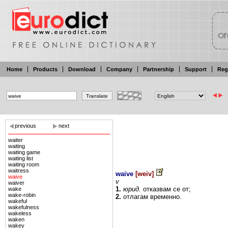
Home
Products
Download
Company
Partnership
Support
Reg
previous
next
waiter
waiting
waiting game
waiting list
waiting room
waitress
waive
[
weiv
]
waive
v
waiver
1.
юрид.
отказвам
се
от;
wake
wake-robin
2.
отлагам
временно.
wakeful
wakefulness
wakeless
waken
wakey