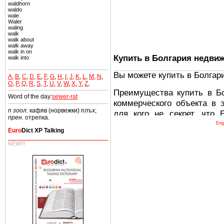
waldhorn
waldo
wale
Waler
waling
walk
walk about
walk away
walk in on
Купить в Болгария недви
walk into
Вы можете купить в Болгар
A
,
B
,
C
,
D
,
E
,
F
,
G
,
H
,
I
,
J
,
K
,
L
,
M
,
N
,
O
,
P
,
Q
,
R
,
S
,
T
,
U
,
V
,
W
,
X
,
Y
,
Z
,
Преимущества купить в Б
Word of the day:
sewer-rat
коммерческого объекта в 
n зоол.
кафяв (норвежки) плъх;
для кого не секрет, что
прен.
отрепка.
древних и прекрасных ст
Eng
Euro
Dict XP Talking
восхитительные горы,
миниатюрными живописным
NEW!!!
тот факт, что Болгария - 
Европе. В целом, это мечт
ней сотни источников лече
Еще одно существенное
Болгария недвижимость
безопасная страна - в ней 