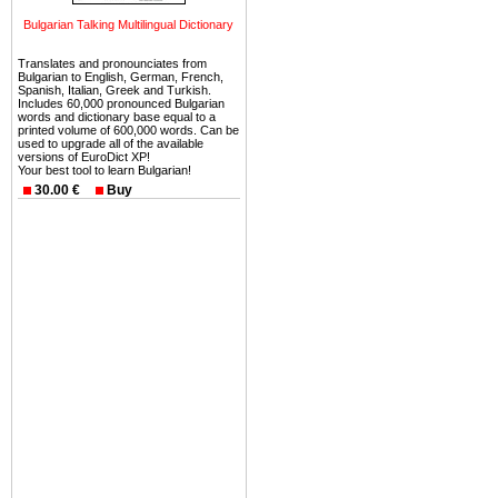
Вы неизбежно совмещаете 
Bulgarian Talking Multilingual Dictionary
можете купить в Болгария 
земли на побережье, жив
Translates and pronounciates from
Bulgarian to English, German, French,
угодья или участки в горах 
Spanish, Italian, Greek and Turkish.
Includes 60,000 pronounced Bulgarian
words and dictionary base equal to a
Купить в Болгария недвиж
printed volume of 600,000 words. Can be
used to upgrade all of the available
Инвестиции недвижимость.
versions of EuroDict XP!
Your best tool to learn Bulgarian!
Чтобы вложить свой ка
30.00 €
Buy
воспользоваться всеми бл
только купить в Болгария 
Недвижимость Болгарии 
Рынок недвижимость Болга
предполагая высокую дох
покупка недвижимость Бо
членом Евросоюза. 15
недвижимости в Болга
территориальной близост