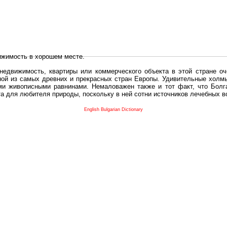
ижимость в хорошем месте.
едвижимость, квартиры или коммерческого объекта в этой стране оч
дной из самых древних и прекрасных стран Европы. Удивительные холм
и живописными равнинами. Немаловажен также и тот факт, что Болга
та для любителя природы, поскольку в ней сотни источников лечебных 
во в плане купить в Болгария недвижимость заключено в том, что Б
English Bulgarian Dictionary
и.
 с полезным и выгодным. Вы можете купить в Болгария недвижимость
нях, охотничьи угодья или участки в горах - все, что Вы пожелаете.
 вот лучшая возможность для Инвестиции недвижимость.
движимость болгарии и воспользоваться всеми благами европейской с
 покупать
реживает инвестиционный бум, предполагая высокую доходность. 