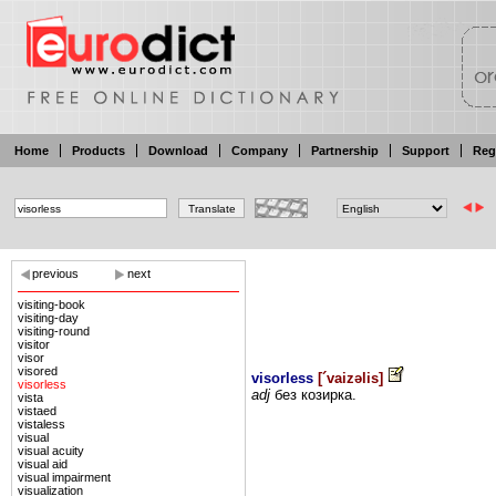
Home
Products
Download
Company
Partnership
Support
Reg
previous
next
visiting-book
visiting-day
visiting-round
visitor
visor
visored
visorless
[
´vaizəlis
]
visorless
adj
без
козирка.
vista
vistaed
vistaless
visual
visual acuity
visual aid
visual impairment
visualization