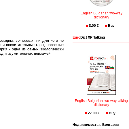
English Bulgarian two-way
dictionary
8.00 €
Buy
Euro
Dict XP Talking
евидны: во-первых, ни для кого не
ы и восхитительные горы, поросшие
рия - одна из самых экологически
вод и изумительных пейзажей.
олгария безопасная страна - в ней
, что Вы хотите: участки земли на
траны необходимо только купить в
English Bulgarian two-way talking
dictionary
27.00 €
Buy
Недвижимость в Болгарии
Особенно привлекательна покупка