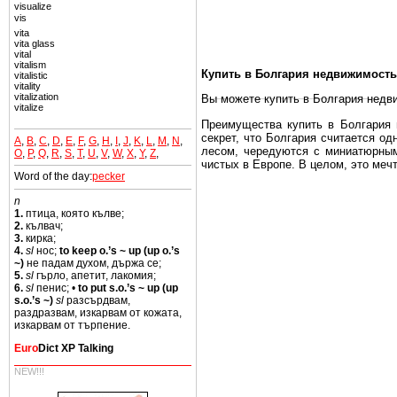
visualize
vis
vita
vita glass
vital
vitalism
Купить в Болгария недвижимость
vitalistic
vitality
vitalization
Вы можете купить в Болгария недв
vitalize
Преимущества купить в Болгария н
секрет, что Болгария считается о
A
,
B
,
C
,
D
,
E
,
F
,
G
,
H
,
I
,
J
,
K
,
L
,
M
,
N
,
лесом, чередуются с миниатюрным
O
,
P
,
Q
,
R
,
S
,
T
,
U
,
V
,
W
,
X
,
Y
,
Z
,
чистых в Европе. В целом, это меч
Word of the day:
pecker
Еще одно существенное преимущест
n
почти нет криминала и преступност
1.
птица, която кълве;
2.
кълвач;
Вы неизбежно совмещаете приятное
3.
кирка;
побережье, живописные дома в дерев
4.
sl
нос;
to keep o.’s ~ up (up o.’s
~)
не падам духом, държа се;
Купить в Болгария недвижимость -
5.
sl
гърло, апетит, лакомия;
6.
sl
пенис; •
to put s.o.’s ~ up (up
Чтобы вложить свой капитал в Не
s.o.’s ~)
sl
разсърдвам,
Болгария недвижимость.
раздразвам, изкарвам от кожата,
изкарвам от търпение.
Euro
Dict XP Talking
Недвижимость Болгарии выгодно
NEW!!!
Рынок недвижимость Болгария пе