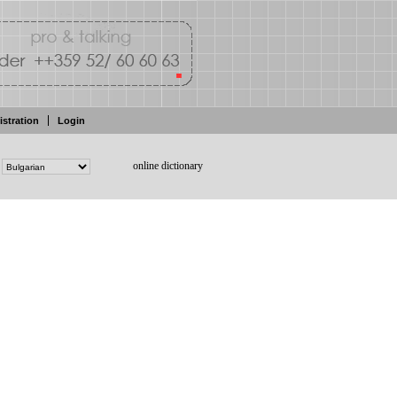
istration
Login
online dictionary