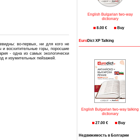
English Bulgarian two-way
dictionary
8.00 €
Buy
Euro
Dict XP Talking
евидны: во-первых, ни для кого не
ы и восхитительные горы, поросшие
рия - одна из самых экологически
вод и изумительных пейзажей.
олгария безопасная страна - в ней
, что Вы хотите: участки земли на
траны необходимо только купить в
English Bulgarian two-way talking
dictionary
27.00 €
Buy
Недвижимость в Болгарии
Особенно привлекательна покупка