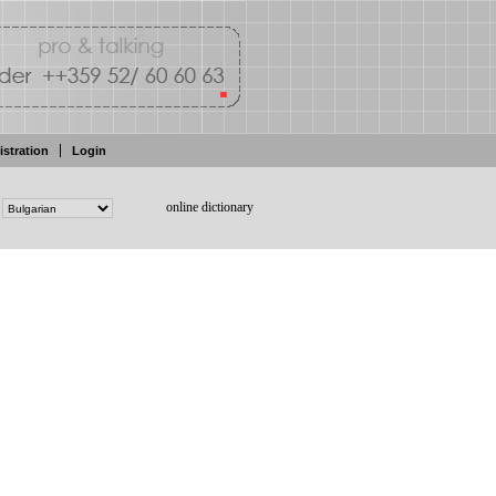
istration
Login
online dictionary