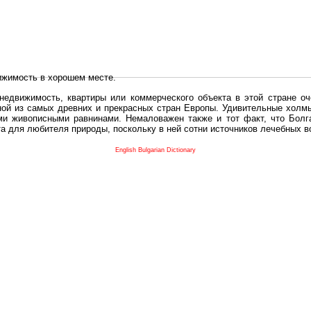
ижимость в хорошем месте.
едвижимость, квартиры или коммерческого объекта в этой стране оч
дной из самых древних и прекрасных стран Европы. Удивительные холм
и живописными равнинами. Немаловажен также и тот факт, что Болга
та для любителя природы, поскольку в ней сотни источников лечебных 
во в плане купить в Болгария недвижимость заключено в том, что Б
English Bulgarian Dictionary
и.
 с полезным и выгодным. Вы можете купить в Болгария недвижимость
нях, охотничьи угодья или участки в горах - все, что Вы пожелаете.
 вот лучшая возможность для Инвестиции недвижимость.
движимость болгарии и воспользоваться всеми благами европейской с
 покупать
реживает инвестиционный бум, предполагая высокую доходность. 