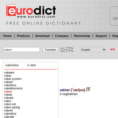
Home
Products
Download
Company
Partnership
Support
Reg
previous
next
valuator
value
value system
valued
valueless
valuelessness
valuer
[
´væljuə
]
valuer
n
оценител.
valuta
valvate
valve
valve set
valve spring
valved
valveless
valvular