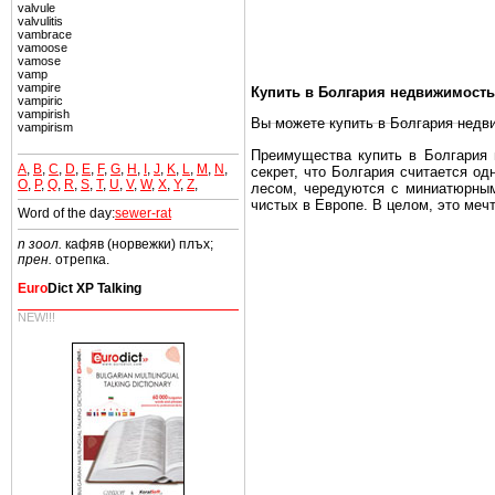
valvule
valvulitis
vambrace
vamoose
vamose
vamp
vampire
Купить в Болгария недвижимость
vampiric
vampirish
Вы можете купить в Болгария недв
vampirism
Преимущества купить в Болгария н
A
,
B
,
C
,
D
,
E
,
F
,
G
,
H
,
I
,
J
,
K
,
L
,
M
,
N
,
секрет, что Болгария считается о
O
,
P
,
Q
,
R
,
S
,
T
,
U
,
V
,
W
,
X
,
Y
,
Z
,
лесом, чередуются с миниатюрным
чистых в Европе. В целом, это меч
Word of the day:
sewer-rat
Еще одно существенное преимущест
n зоол.
кафяв (норвежки) плъх;
почти нет криминала и преступност
прен.
отрепка.
Вы неизбежно совмещаете приятное
Euro
Dict XP Talking
побережье, живописные дома в дерев
NEW!!!
Купить в Болгария недвижимость -
Чтобы вложить свой капитал в Не
Болгария недвижимость.
Недвижимость Болгарии выгодно
Рынок недвижимость Болгария пе