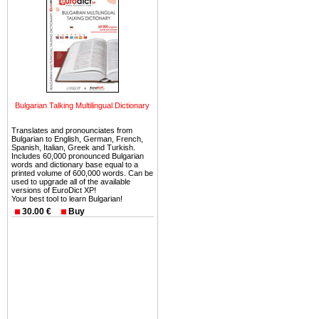
Вы неизбежно совмещаете 
можете купить в Болгария 
земли на побережье, жив
угодья или участки в горах 
Купить в Болгария недвиж
Инвестиции недвижимость.
Bulgarian Talking Multilingual Dictionary
Чтобы вложить свой ка
Translates and pronounciates from
воспользоваться всеми бл
Bulgarian to English, German, French,
только купить в Болгария 
Spanish, Italian, Greek and Turkish.
Includes 60,000 pronounced Bulgarian
words and dictionary base equal to a
printed volume of 600,000 words. Can be
used to upgrade all of the available
versions of EuroDict XP!
Your best tool to learn Bulgarian!
30.00 €
Buy
Недвижимость Болгарии 
Рынок недвижимость Болга
предполагая высокую дох
покупка недвижимость Бо
членом Евросоюза. 15
недвижимости в Болга
территориальной близост