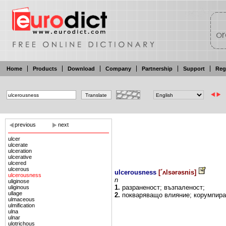
Home
Products
Download
Company
Partnership
Support
Reg
previous
next
ulcer
ulcerate
ulceration
ulcerative
ulcered
ulcerous
ulcerousness
[
´ʌlsərəsnis
]
ulcerousness
n
uliginose
1.
разраненост;
възпаленост;
uliginous
ullage
2.
покваряващо влияние;
корумпира
ulmaceous
ulmification
ulna
ulnar
ulotrichous