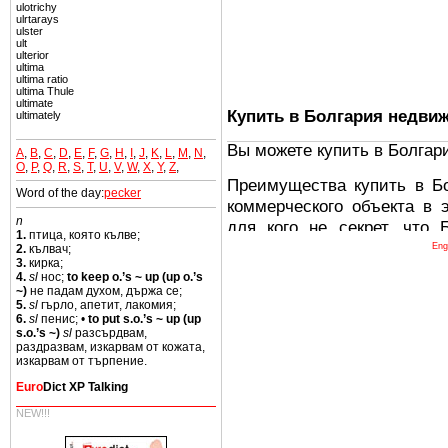
ulotrichy
ulrtarays
ulster
ult
ulterior
ultima
ultima ratio
ultima Thule
ultimate
Купить в Болгария недви
ultimately
Вы можете купить в Болгар
A
,
B
,
C
,
D
,
E
,
F
,
G
,
H
,
I
,
J
,
K
,
L
,
M
,
N
,
O
,
P
,
Q
,
R
,
S
,
T
,
U
,
V
,
W
,
X
,
Y
,
Z
,
Преимущества купить в Б
Word of the day:
pecker
коммерческого объекта в 
n
для кого не секрет, что
1.
птица, която кълве;
древних и прекрасных ст
Eng
2.
кълвач;
3.
кирка;
восхитительные горы,
4.
sl
нос;
to keep o.’s ~ up (up o.’s
миниатюрными живописным
~)
не падам духом, държа се;
5.
sl
гърло, апетит, лакомия;
тот факт, что Болгария - 
6.
sl
пенис; •
to put s.o.’s ~ up (up
Европе. В целом, это мечт
s.o.’s ~)
sl
разсърдвам,
раздразвам, изкарвам от кожата,
ней сотни источников лече
изкарвам от търпение.
Еще одно существенное
Euro
Dict XP Talking
Болгария недвижимость
NEW!!!
безопасная страна - в ней 