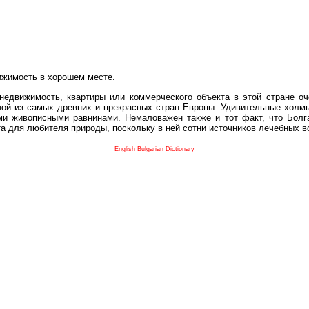
ижимость в хорошем месте.
едвижимость, квартиры или коммерческого объекта в этой стране оч
дной из самых древних и прекрасных стран Европы. Удивительные холм
и живописными равнинами. Немаловажен также и тот факт, что Болга
та для любителя природы, поскольку в ней сотни источников лечебных 
во в плане купить в Болгария недвижимость заключено в том, что Б
English Bulgarian Dictionary
и.
 с полезным и выгодным. Вы можете купить в Болгария недвижимость
нях, охотничьи угодья или участки в горах - все, что Вы пожелаете.
 вот лучшая возможность для Инвестиции недвижимость.
движимость болгарии и воспользоваться всеми благами европейской с
 покупать
реживает инвестиционный бум, предполагая высокую доходность. 