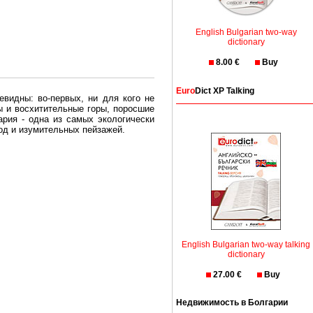
English Bulgarian two-way
dictionary
8.00 €
Buy
Euro
Dict XP Talking
евидны: во-первых, ни для кого не
ы и восхитительные горы, поросшие
рия - одна из самых экологически
вод и изумительных пейзажей.
олгария безопасная страна - в ней
, что Вы хотите: участки земли на
траны необходимо только купить в
English Bulgarian two-way talking
dictionary
27.00 €
Buy
Недвижимость в Болгарии
Особенно привлекательна покупка