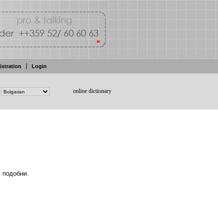
istration
Login
online dictionary
 подобни.