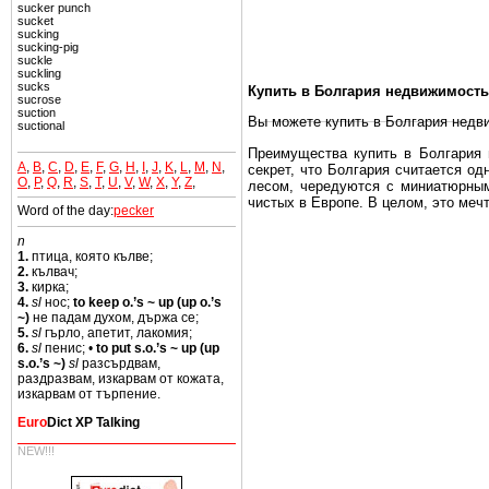
sucker punch
sucket
sucking
sucking-pig
suckle
suckling
sucks
Купить в Болгария недвижимость
sucrose
suction
Вы можете купить в Болгария недв
suctional
Преимущества купить в Болгария н
A
,
B
,
C
,
D
,
E
,
F
,
G
,
H
,
I
,
J
,
K
,
L
,
M
,
N
,
секрет, что Болгария считается о
O
,
P
,
Q
,
R
,
S
,
T
,
U
,
V
,
W
,
X
,
Y
,
Z
,
лесом, чередуются с миниатюрным
чистых в Европе. В целом, это меч
Word of the day:
pecker
Еще одно существенное преимущест
n
почти нет криминала и преступност
1.
птица, която кълве;
2.
кълвач;
Вы неизбежно совмещаете приятное
3.
кирка;
побережье, живописные дома в дерев
4.
sl
нос;
to keep o.’s ~ up (up o.’s
~)
не падам духом, държа се;
Купить в Болгария недвижимость -
5.
sl
гърло, апетит, лакомия;
6.
sl
пенис; •
to put s.o.’s ~ up (up
Чтобы вложить свой капитал в Не
s.o.’s ~)
sl
разсърдвам,
Болгария недвижимость.
раздразвам, изкарвам от кожата,
изкарвам от търпение.
Euro
Dict XP Talking
NEW!!!
Недвижимость Болгарии выгодно
Рынок недвижимость Болгария пе