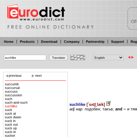
Home
Products
Download
Company
Partnership
Support
Reg
previous
next
succumb
succursal
succuss
succussion
such
such-and-such
suchlike
[
´sʌtʃ¸laik
]
suchlike
adj
нар.
подобен;
такъв;
and
~
и
тям
suck
suck at
suck down
suck in
suck out
suck up
suck-in
sucker