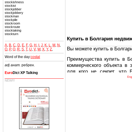
stockishness
stockist
stockjobber
stockjobbery
stockman
stockpile
stockroom
stockroute
stocktaking
stockturn
Купить в Болгария недви
A
,
B
,
C
,
D
,
E
,
F
,
G
,
H
,
I
,
J
,
K
,
L
,
M
,
N
,
Вы можете купить в Болгар
O
,
P
,
Q
,
R
,
S
,
T
,
U
,
V
,
W
,
X
,
Y
,
Z
,
Word of the day:
costal
Преимущества купить в Б
коммерческого объекта в 
adj анат.
ребрен.
для кого не секрет, что
Euro
Dict XP Talking
древних и прекрасных ст
Eng
NEW!!!
восхитительные горы,
миниатюрными живописным
тот факт, что Болгария - 
Европе. В целом, это мечт
ней сотни источников лече
Еще одно существенное
Болгария недвижимость
безопасная страна - в ней 