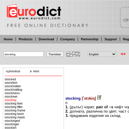
Home
Products
Download
Company
Partnership
Support
Reg
previous
next
stocked
stockfish
stockholder
stockholding
stockiness
stockinet
stocking
[
´stɔkiη
]
stocking
n
stocking feet
1.
(дълъг) чорап;
pair
of ~s
чифт чо
stocking filler
stocking frame
2.
долната, различна
по
цвят, част
stocking loom
3.
предаване
изделия
на
склад.
stocking mask
stockinged
stockinger
stockish