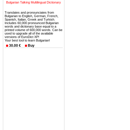
Bulgarian Talking Multilingual Dictionary
Вы неизбежно совмещаете 
Translates and pronounciates from
можете купить в Болгария 
Bulgarian to English, German, French,
Spanish, Italian, Greek and Turkish.
земли на побережье, жив
Includes 60,000 pronounced Bulgarian
угодья или участки в горах 
words and dictionary base equal to a
printed volume of 600,000 words. Can be
used to upgrade all of the available
Купить в Болгария недвиж
versions of EuroDict XP!
Your best tool to learn Bulgarian!
Инвестиции недвижимость.
30.00 €
Buy
Чтобы вложить свой ка
воспользоваться всеми бл
только купить в Болгария 
Недвижимость Болгарии 
Рынок недвижимость Болга
предполагая высокую дох
покупка недвижимость Бо
членом Евросоюза. 15
недвижимости в Болга