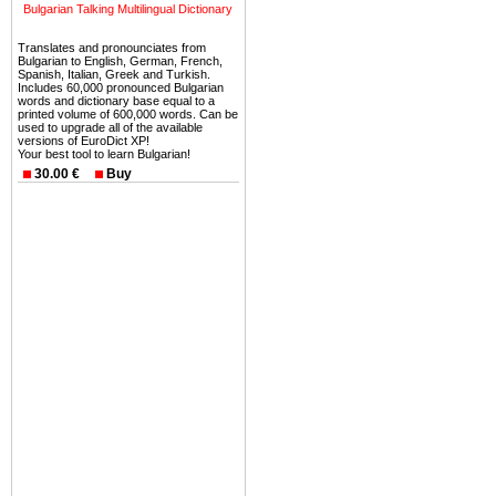
можете купить в Болгария 
Bulgarian Talking Multilingual Dictionary
земли на побережье, жив
Translates and pronounciates from
угодья или участки в горах 
Bulgarian to English, German, French,
Spanish, Italian, Greek and Turkish.
Купить в Болгария недвиж
Includes 60,000 pronounced Bulgarian
words and dictionary base equal to a
Инвестиции недвижимость.
printed volume of 600,000 words. Can be
used to upgrade all of the available
versions of EuroDict XP!
Чтобы вложить свой ка
Your best tool to learn Bulgarian!
воспользоваться всеми бл
30.00 €
Buy
только купить в Болгария 
Недвижимость Болгарии 
Рынок недвижимость Болга
предполагая высокую дох
покупка недвижимость Бо
членом Евросоюза. 15
недвижимости в Болга
территориальной близост
барьера и низкой налогово