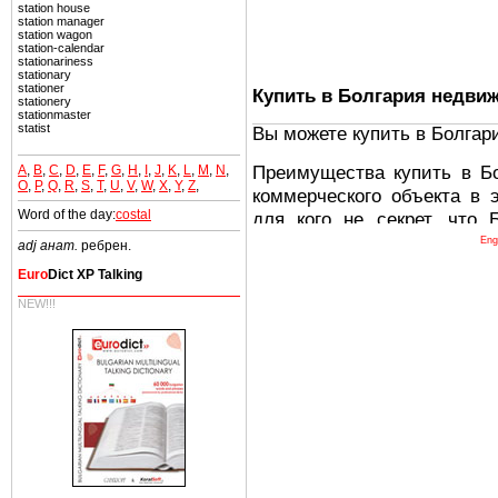
station house
station manager
station wagon
station-calendar
stationariness
stationary
stationer
Купить в Болгария недви
stationery
stationmaster
statist
Вы можете купить в Болгар
Преимущества купить в Б
A
,
B
,
C
,
D
,
E
,
F
,
G
,
H
,
I
,
J
,
K
,
L
,
M
,
N
,
O
,
P
,
Q
,
R
,
S
,
T
,
U
,
V
,
W
,
X
,
Y
,
Z
,
коммерческого объекта в 
Word of the day:
costal
для кого не секрет, что
древних и прекрасных ст
Eng
adj анат.
ребрен.
восхитительные горы,
Euro
Dict XP Talking
миниатюрными живописным
NEW!!!
тот факт, что Болгария - 
Европе. В целом, это мечт
ней сотни источников лече
Еще одно существенное
Болгария недвижимость
безопасная страна - в ней 
Вы неизбежно совмещаете 