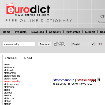
Home
Products
Download
Company
Partnership
Support
Reg
previous
next
stater
stateroom
stateside
statesman
statesman-like
statesmanly
statesmanship
[
´steitsmənʃip
]
statesmanship
n
държавническо изкуство.
stateswoman
statewide
static
statical
statice
staticizer
statics
station