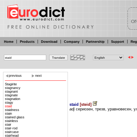
Home
Products
Download
Company
Partnership
Support
Reg
previous
next
Stagirite
stagnancy
stagnant
stagnate
stagnation
stagy
staid
[
steid
]
staid
adj
сериозен,
трезв,
уравновесен,
у
staidness
stain
stained glass
stainless
stair
stair-rod
staircase
stairhead