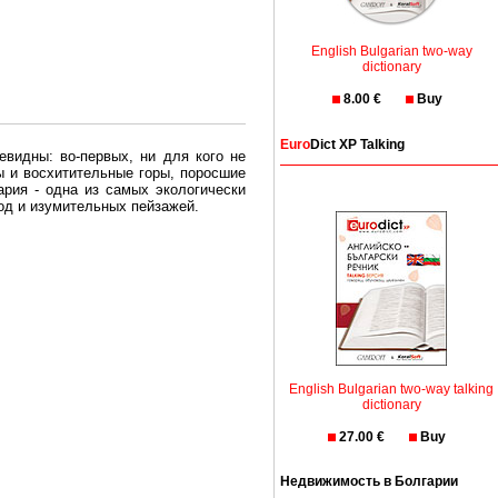
English Bulgarian two-way
dictionary
8.00 €
Buy
Euro
Dict XP Talking
евидны: во-первых, ни для кого не
ы и восхитительные горы, поросшие
рия - одна из самых экологически
вод и изумительных пейзажей.
олгария безопасная страна - в ней
, что Вы хотите: участки земли на
траны необходимо только купить в
English Bulgarian two-way talking
dictionary
27.00 €
Buy
Недвижимость в Болгарии
Особенно привлекательна покупка