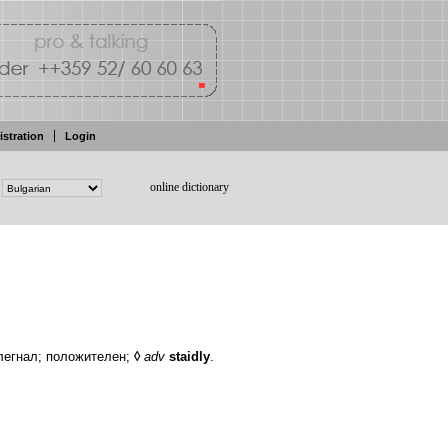
istration
Login
online dictionary
легнал;
положителен;
◊
adv
staidly
.