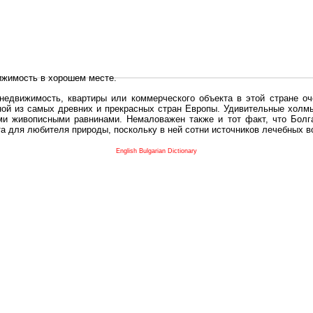
ижимость в хорошем месте.
едвижимость, квартиры или коммерческого объекта в этой стране оч
дной из самых древних и прекрасных стран Европы. Удивительные холм
и живописными равнинами. Немаловажен также и тот факт, что Болга
та для любителя природы, поскольку в ней сотни источников лечебных 
во в плане купить в Болгария недвижимость заключено в том, что Б
English Bulgarian Dictionary
и.
 с полезным и выгодным. Вы можете купить в Болгария недвижимость
нях, охотничьи угодья или участки в горах - все, что Вы пожелаете.
 вот лучшая возможность для Инвестиции недвижимость.
движимость болгарии и воспользоваться всеми благами европейской с
 покупать
реживает инвестиционный бум, предполагая высокую доходность. 