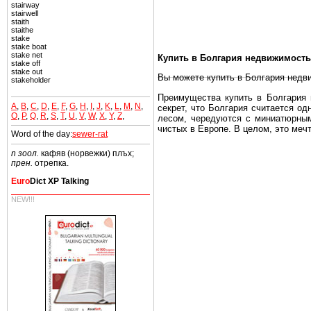
stairway
stairwell
staith
staithe
stake
stake boat
stake net
Купить в Болгария недвижимость
stake off
stake out
Вы можете купить в Болгария недв
stakeholder
Преимущества купить в Болгария н
A
,
B
,
C
,
D
,
E
,
F
,
G
,
H
,
I
,
J
,
K
,
L
,
M
,
N
,
секрет, что Болгария считается о
O
,
P
,
Q
,
R
,
S
,
T
,
U
,
V
,
W
,
X
,
Y
,
Z
,
лесом, чередуются с миниатюрным
чистых в Европе. В целом, это меч
Word of the day:
sewer-rat
Еще одно существенное преимущест
n зоол.
кафяв (норвежки) плъх;
почти нет криминала и преступност
прен.
отрепка.
Вы неизбежно совмещаете приятное
Euro
Dict XP Talking
побережье, живописные дома в дерев
NEW!!!
Купить в Болгария недвижимость -
Чтобы вложить свой капитал в Не
Болгария недвижимость.
Недвижимость Болгарии выгодно
Рынок недвижимость Болгария пе