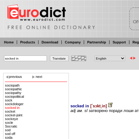
Home
Products
Download
Company
Partnership
Support
Reg
previous
next
sociopath
sociopathic
sociopathy
sociopolitical
sock
sockdologer
socked in
[
´sɔkt¸in
]
socked in
adj ам. sl
затворено поради
лоши
а
socket
socket-joint
sockeye
socle
Socratic
sod
sod off
soda