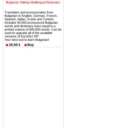
можете купить в Болгария 
Bulgarian Talking Multilingual Dictionary
земли на побережье, жив
Translates and pronounciates from
угодья или участки в горах 
Bulgarian to English, German, French,
Spanish, Italian, Greek and Turkish.
Купить в Болгария недвиж
Includes 60,000 pronounced Bulgarian
words and dictionary base equal to a
Инвестиции недвижимость.
printed volume of 600,000 words. Can be
used to upgrade all of the available
versions of EuroDict XP!
Чтобы вложить свой ка
Your best tool to learn Bulgarian!
воспользоваться всеми бл
30.00 €
Buy
только купить в Болгария 
Недвижимость Болгарии 
Рынок недвижимость Болга
предполагая высокую дох
покупка недвижимость Бо
членом Евросоюза. 15
недвижимости в Болга
территориальной близост
барьера и низкой налогово