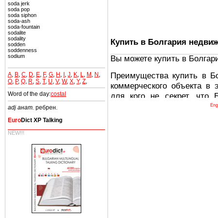
soda jerk
soda pop
soda siphon
soda-ash
soda-fountain
sodalite
sodality
Купить в Болгария недви
sodden
soddenness
sodium
Вы можете купить в Болгар
Преимущества купить в Б
A
,
B
,
C
,
D
,
E
,
F
,
G
,
H
,
I
,
J
,
K
,
L
,
M
,
N
,
O
,
P
,
Q
,
R
,
S
,
T
,
U
,
V
,
W
,
X
,
Y
,
Z
,
коммерческого объекта в 
Word of the day:
costal
для кого не секрет, что
древних и прекрасных ст
Eng
adj анат.
ребрен.
восхитительные горы,
Euro
Dict XP Talking
миниатюрными живописным
NEW!!!
тот факт, что Болгария - 
Европе. В целом, это мечт
ней сотни источников лече
Еще одно существенное
Болгария недвижимость
безопасная страна - в ней 
Вы неизбежно совмещаете 