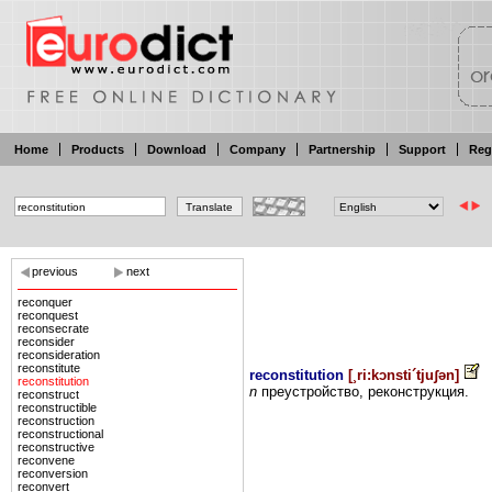
Home
Products
Download
Company
Partnership
Support
Reg
previous
next
reconquer
reconquest
reconsecrate
reconsider
reconsideration
reconstitute
reconstitution
[
¸ri:kɔnsti´tjuʃən
]
reconstitution
n
преустройство,
реконструкция.
reconstruct
reconstructible
reconstruction
reconstructional
reconstructive
reconvene
reconversion
reconvert