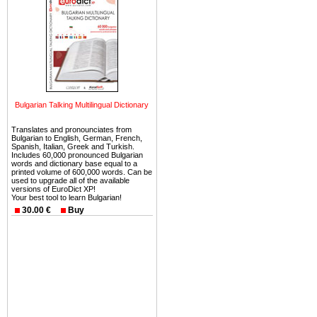
можете купить в Болгария 
земли на побережье, жив
угодья или участки в горах 
Купить в Болгария недвиж
Инвестиции недвижимость.
Чтобы вложить свой ка
Bulgarian Talking Multilingual Dictionary
воспользоваться всеми бл
только купить в Болгария 
Translates and pronounciates from
Bulgarian to English, German, French,
Spanish, Italian, Greek and Turkish.
Includes 60,000 pronounced Bulgarian
words and dictionary base equal to a
printed volume of 600,000 words. Can be
used to upgrade all of the available
versions of EuroDict XP!
Недвижимость Болгарии 
Your best tool to learn Bulgarian!
30.00 €
Buy
Рынок недвижимость Болга
предполагая высокую дох
покупка недвижимость Бо
членом Евросоюза. 15
недвижимости в Болга
территориальной близост
барьера и низкой налогово