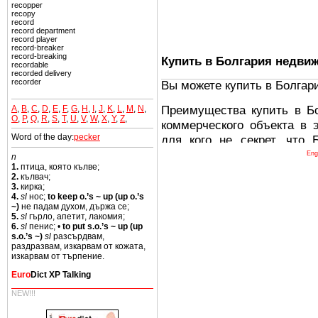
recopper
recopy
record
record department
record player
record-breaker
record-breaking
Купить в Болгария недви
recordable
recorded delivery
recorder
Вы можете купить в Болгар
Преимущества купить в Б
A
,
B
,
C
,
D
,
E
,
F
,
G
,
H
,
I
,
J
,
K
,
L
,
M
,
N
,
O
,
P
,
Q
,
R
,
S
,
T
,
U
,
V
,
W
,
X
,
Y
,
Z
,
коммерческого объекта в 
Word of the day:
pecker
для кого не секрет, что
древних и прекрасных ст
Eng
n
1.
птица, която кълве;
восхитительные горы,
2.
кълвач;
миниатюрными живописным
3.
кирка;
4.
sl
нос;
to keep o.’s ~ up (up o.’s
тот факт, что Болгария - 
~)
не падам духом, държа се;
Европе. В целом, это мечт
5.
sl
гърло, апетит, лакомия;
6.
sl
пенис; •
to put s.o.’s ~ up (up
ней сотни источников лече
s.o.’s ~)
sl
разсърдвам,
раздразвам, изкарвам от кожата,
Еще одно существенное
изкарвам от търпение.
Болгария недвижимость
Euro
Dict XP Talking
безопасная страна - в ней 
NEW!!!
Вы неизбежно совмещаете 