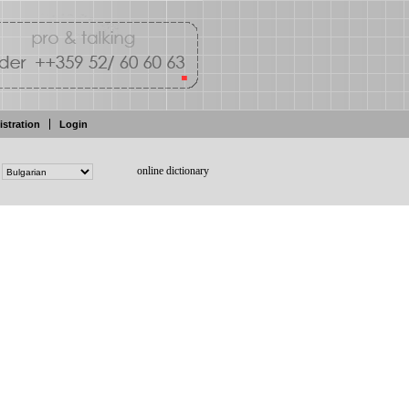
istration
Login
online dictionary