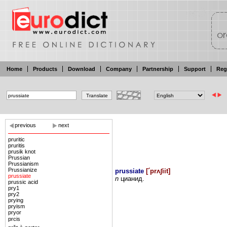
Home
Products
Download
Company
Partnership
Support
Reg
previous
next
pruritic
pruritis
prusik knot
Prussian
Prussianism
Prussianize
prussiate
[
´prʌʃiit
]
prussiate
n
цианид.
prussic acid
pry1
pry2
prying
pryism
pryor
prcis