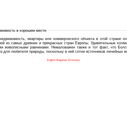
ижимость в хорошем месте.
едвижимость, квартиры или коммерческого объекта в этой стране оч
дной из самых древних и прекрасных стран Европы. Удивительные холм
и живописными равнинами. Немаловажен также и тот факт, что Болга
та для любителя природы, поскольку в ней сотни источников лечебных 
во в плане купить в Болгария недвижимость заключено в том, что Б
English Bulgarian Dictionary
и.
 с полезным и выгодным. Вы можете купить в Болгария недвижимость
нях, охотничьи угодья или участки в горах - все, что Вы пожелаете.
 вот лучшая возможность для Инвестиции недвижимость.
движимость болгарии и воспользоваться всеми благами европейской с
 покупать
реживает инвестиционный бум, предполагая высокую доходность. 