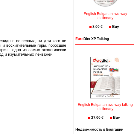
English Bulgarian two-way
dictionary
8.00 €
Buy
Euro
Dict XP Talking
евидны: во-первых, ни для кого не
ы и восхитительные горы, поросшие
рия - одна из самых экологически
вод и изумительных пейзажей.
олгария безопасная страна - в ней
, что Вы хотите: участки земли на
траны необходимо только купить в
English Bulgarian two-way talking
dictionary
27.00 €
Buy
Недвижимость в Болгарии
Особенно привлекательна покупка