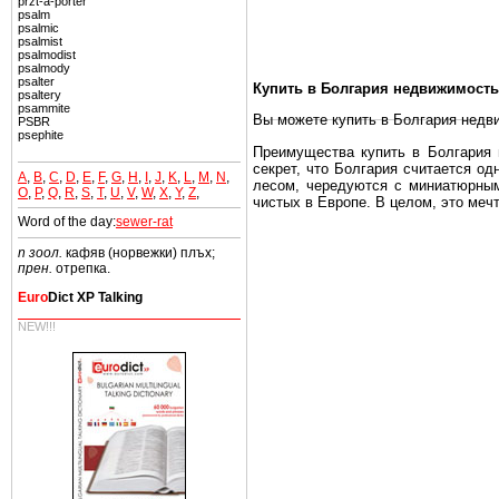
pržt-à-porter
psalm
psalmic
psalmist
psalmodist
psalmody
psalter
Купить в Болгария недвижимость
psaltery
psammite
Вы можете купить в Болгария недв
PSBR
psephite
Преимущества купить в Болгария н
секрет, что Болгария считается о
A
,
B
,
C
,
D
,
E
,
F
,
G
,
H
,
I
,
J
,
K
,
L
,
M
,
N
,
лесом, чередуются с миниатюрным
O
,
P
,
Q
,
R
,
S
,
T
,
U
,
V
,
W
,
X
,
Y
,
Z
,
чистых в Европе. В целом, это меч
Word of the day:
sewer-rat
Еще одно существенное преимущест
почти нет криминала и преступност
n зоол.
кафяв (норвежки) плъх;
прен.
отрепка.
Вы неизбежно совмещаете приятное
побережье, живописные дома в дерев
Euro
Dict XP Talking
NEW!!!
Купить в Болгария недвижимость -
Чтобы вложить свой капитал в Не
Болгария недвижимость.
Недвижимость Болгарии выгодно
Рынок недвижимость Болгария пе