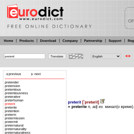
Home
Products
Download
Company
Partnership
Support
Reg
previous
next
pretender
pretension
pretentious
pretentiousness
preterative
preterhuman
preterit
[
´pretərit
]
preterit
=
preterite
n,
adj ез.
минал(о
време)
preterite
preterition
preterm
pretermission
pretermit
preternatural
preternaturality
preternaturalness