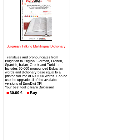
можете купить в Болгария 
земли на побережье, жив
угодья или участки в горах 
Купить в Болгария недвиж
Инвестиции недвижимость.
Чтобы вложить свой ка
Bulgarian Talking Multilingual Dictionary
воспользоваться всеми бл
только купить в Болгария 
Translates and pronounciates from
Bulgarian to English, German, French,
Spanish, Italian, Greek and Turkish.
Includes 60,000 pronounced Bulgarian
words and dictionary base equal to a
printed volume of 600,000 words. Can be
used to upgrade all of the available
versions of EuroDict XP!
Недвижимость Болгарии 
Your best tool to learn Bulgarian!
30.00 €
Buy
Рынок недвижимость Болга
предполагая высокую дох
покупка недвижимость Бо
членом Евросоюза. 15
недвижимости в Болга
территориальной близост
барьера и низкой налогово