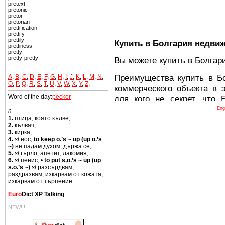
pretext
pretonic
pretor
pretorian
prettification
prettify
prettily
Купить в Болгария недви
prettiness
pretty
pretty-pretty
Вы можете купить в Болгар
Преимущества купить в Б
A
,
B
,
C
,
D
,
E
,
F
,
G
,
H
,
I
,
J
,
K
,
L
,
M
,
N
,
O
,
P
,
Q
,
R
,
S
,
T
,
U
,
V
,
W
,
X
,
Y
,
Z
,
коммерческого объекта в 
Word of the day:
pecker
для кого не секрет, что
древних и прекрасных ст
Eng
n
1.
птица, която кълве;
восхитительные горы,
2.
кълвач;
миниатюрными живописным
3.
кирка;
4.
sl
нос;
to keep o.’s ~ up (up o.’s
тот факт, что Болгария - 
~)
не падам духом, държа се;
Европе. В целом, это мечт
5.
sl
гърло, апетит, лакомия;
6.
sl
пенис; •
to put s.o.’s ~ up (up
ней сотни источников лече
s.o.’s ~)
sl
разсърдвам,
раздразвам, изкарвам от кожата,
Еще одно существенное
изкарвам от търпение.
Болгария недвижимость
Euro
Dict XP Talking
безопасная страна - в ней 
NEW!!!
Вы неизбежно совмещаете 