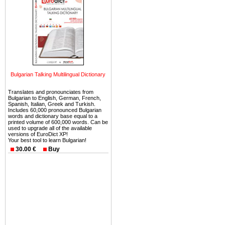
можете купить в Болгария 
земли на побережье, жив
угодья или участки в горах 
Купить в Болгария недвиж
Инвестиции недвижимость.
Чтобы вложить свой ка
Bulgarian Talking Multilingual Dictionary
воспользоваться всеми бл
только купить в Болгария 
Translates and pronounciates from
Bulgarian to English, German, French,
Spanish, Italian, Greek and Turkish.
Includes 60,000 pronounced Bulgarian
words and dictionary base equal to a
printed volume of 600,000 words. Can be
used to upgrade all of the available
versions of EuroDict XP!
Недвижимость Болгарии 
Your best tool to learn Bulgarian!
30.00 €
Buy
Рынок недвижимость Болга
предполагая высокую дох
покупка недвижимость Бо
членом Евросоюза. 15
недвижимости в Болга
территориальной близост
барьера и низкой налогово