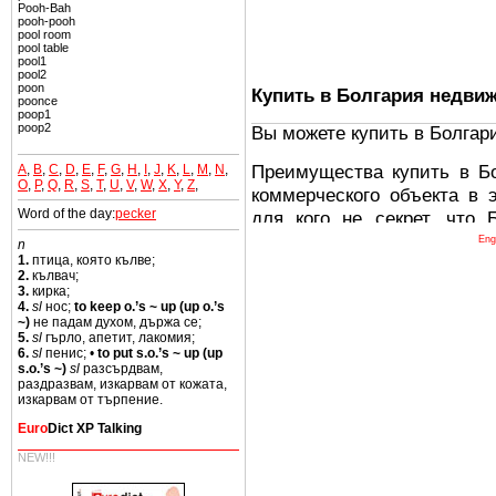
Pooh-Bah
pooh-pooh
pool room
pool table
pool1
pool2
poon
Купить в Болгария недви
poonce
poop1
poop2
Вы можете купить в Болгар
Преимущества купить в Б
A
,
B
,
C
,
D
,
E
,
F
,
G
,
H
,
I
,
J
,
K
,
L
,
M
,
N
,
O
,
P
,
Q
,
R
,
S
,
T
,
U
,
V
,
W
,
X
,
Y
,
Z
,
коммерческого объекта в 
Word of the day:
pecker
для кого не секрет, что
древних и прекрасных ст
Eng
n
1.
птица, която кълве;
восхитительные горы,
2.
кълвач;
миниатюрными живописным
3.
кирка;
4.
sl
нос;
to keep o.’s ~ up (up o.’s
тот факт, что Болгария - 
~)
не падам духом, държа се;
Европе. В целом, это мечт
5.
sl
гърло, апетит, лакомия;
6.
sl
пенис; •
to put s.o.’s ~ up (up
ней сотни источников лече
s.o.’s ~)
sl
разсърдвам,
раздразвам, изкарвам от кожата,
Еще одно существенное
изкарвам от търпение.
Болгария недвижимость
Euro
Dict XP Talking
безопасная страна - в ней 
NEW!!!
Вы неизбежно совмещаете 