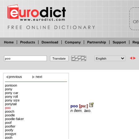
Home
Products
Download
Company
Partnership
Support
Reg
previous
next
pontoon
pony
pony car
pony roll
pony size
ponytail
poo
[
pu:
]
poo
n
дет.
àко.
pooch
poodle
poodle-faker
poof
poofter
poofy
poogye
pooh