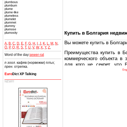
plumbous
plumbum
plume
plume-like
plumeless
plumelet
plummet
plummy
plumose
Купить в Болгария недви
plumosity
Вы можете купить в Болгар
A
,
B
,
C
,
D
,
E
,
F
,
G
,
H
,
I
,
J
,
K
,
L
,
M
,
N
,
O
,
P
,
Q
,
R
,
S
,
T
,
U
,
V
,
W
,
X
,
Y
,
Z
,
Преимущества купить в Б
Word of the day:
sewer-rat
коммерческого объекта в 
n зоол.
кафяв (норвежки) плъх;
для кого не секрет, что
прен.
отрепка.
древних и прекрасных ст
Eng
Euro
Dict XP Talking
восхитительные горы,
миниатюрными живописным
NEW!!!
тот факт, что Болгария - 
Европе. В целом, это мечт
ней сотни источников лече
Еще одно существенное
Болгария недвижимость
безопасная страна - в ней 