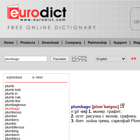
Home
Products
Download
Company
Partnership
Support
Reg
previous
next
plumb
plumb bob
plumb in
plumb rule
plumb-line
plumbaginous
plumbago
[
plʌm´beigou
]
plumbago
n
(
pl
-os)
1.
минер.
графит;
plumbeous
2.
ост.
рисунка
с
молив,
графика;
plumber
plumbery
3.
бот.
зъбна
трева,
саркофай
Plum
plumbic
plumbiferous
plumbing
plumbism
plumbless