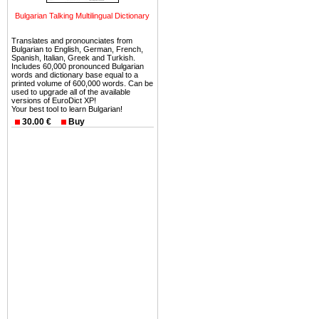
Вы неизбежно совмещаете 
Bulgarian Talking Multilingual Dictionary
можете купить в Болгария 
земли на побережье, жив
Translates and pronounciates from
Bulgarian to English, German, French,
угодья или участки в горах 
Spanish, Italian, Greek and Turkish.
Includes 60,000 pronounced Bulgarian
words and dictionary base equal to a
Купить в Болгария недвиж
printed volume of 600,000 words. Can be
used to upgrade all of the available
Инвестиции недвижимость.
versions of EuroDict XP!
Your best tool to learn Bulgarian!
Чтобы вложить свой ка
30.00 €
Buy
воспользоваться всеми бл
только купить в Болгария 
Недвижимость Болгарии 
Рынок недвижимость Болга
предполагая высокую дох
покупка недвижимость Бо
членом Евросоюза. 15
недвижимости в Болга
территориальной близост