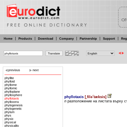
Home
Products
Download
Company
Partnership
Support
Reg
previous
next
phyllite
phylloid
phyllome
phyllomic
phylloplane
phyllosphere
phyllotaxis
[
¸filə´tæksis
]
phyllotaxis
n
разположение
на
листата върху
с
phylloxera
phylogenesis
phylogenetic
phylum
phys
physic
physical
physicality