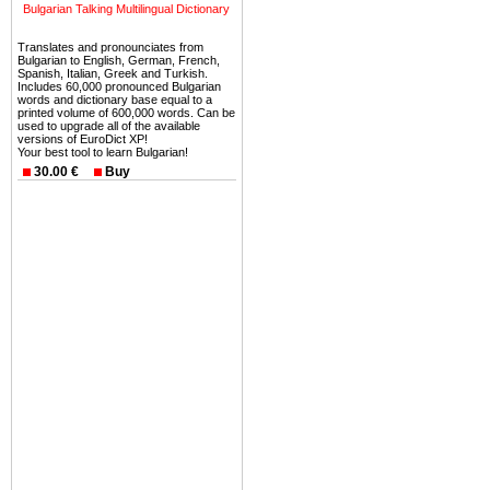
можете купить в Болгария 
Bulgarian Talking Multilingual Dictionary
земли на побережье, жив
Translates and pronounciates from
угодья или участки в горах 
Bulgarian to English, German, French,
Spanish, Italian, Greek and Turkish.
Купить в Болгария недвиж
Includes 60,000 pronounced Bulgarian
words and dictionary base equal to a
Инвестиции недвижимость.
printed volume of 600,000 words. Can be
used to upgrade all of the available
versions of EuroDict XP!
Чтобы вложить свой ка
Your best tool to learn Bulgarian!
воспользоваться всеми бл
30.00 €
Buy
только купить в Болгария 
Недвижимость Болгарии 
Рынок недвижимость Болга
предполагая высокую дох
покупка недвижимость Бо
членом Евросоюза. 15
недвижимости в Болга
территориальной близост
барьера и низкой налогово