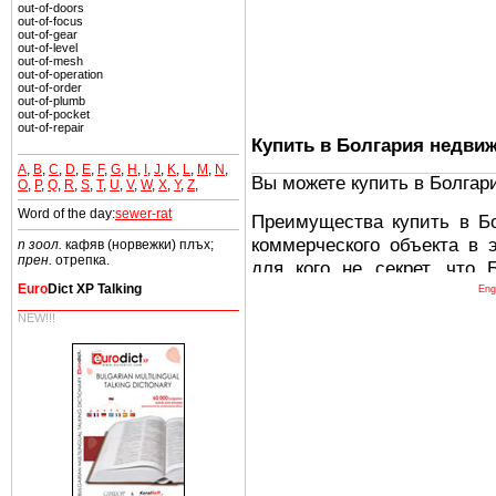
out-of-doors
out-of-focus
out-of-gear
out-of-level
out-of-mesh
out-of-operation
out-of-order
out-of-plumb
out-of-pocket
out-of-repair
Купить в Болгария недви
A
,
B
,
C
,
D
,
E
,
F
,
G
,
H
,
I
,
J
,
K
,
L
,
M
,
N
,
Вы можете купить в Болгар
O
,
P
,
Q
,
R
,
S
,
T
,
U
,
V
,
W
,
X
,
Y
,
Z
,
Word of the day:
sewer-rat
Преимущества купить в Б
коммерческого объекта в 
n зоол.
кафяв (норвежки) плъх;
прен.
отрепка.
для кого не секрет, что
древних и прекрасных ст
Euro
Dict XP Talking
Eng
восхитительные горы,
NEW!!!
миниатюрными живописным
тот факт, что Болгария - 
Европе. В целом, это мечт
ней сотни источников лече
Еще одно существенное
Болгария недвижимость
безопасная страна - в ней 