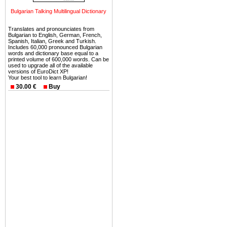
Bulgarian Talking Multilingual Dictionary
Вы неизбежно совмещаете 
можете купить в Болгария 
Translates and pronounciates from
земли на побережье, жив
Bulgarian to English, German, French,
Spanish, Italian, Greek and Turkish.
угодья или участки в горах 
Includes 60,000 pronounced Bulgarian
words and dictionary base equal to a
printed volume of 600,000 words. Can be
Купить в Болгария недвиж
used to upgrade all of the available
versions of EuroDict XP!
Инвестиции недвижимость.
Your best tool to learn Bulgarian!
30.00 €
Buy
Чтобы вложить свой ка
воспользоваться всеми бл
только купить в Болгария 
Недвижимость Болгарии 
Рынок недвижимость Болга
предполагая высокую дох
покупка недвижимость Бо
членом Евросоюза. 15
недвижимости в Болга