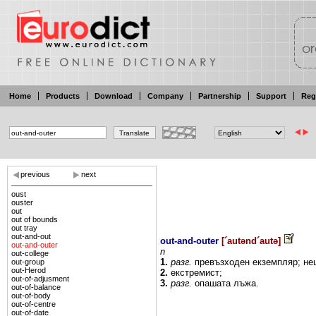
Home
Products
Download
Company
Partnership
Support
Reg
previous
next
oust
ouster
out
out of bounds
out tray
out-and-out
out-and-outer
[
´autənd´autə
]
out-and-outer
n
out-college
1.
разг.
превъзходен
екземпляр;
не
out-group
out-Herod
2.
екстремист;
out-of-adjusment
3.
разг.
опашата
лъжа.
out-of-balance
out-of-body
out-of-centre
out-of-date