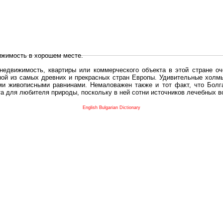
ижимость в хорошем месте.
едвижимость, квартиры или коммерческого объекта в этой стране оч
дной из самых древних и прекрасных стран Европы. Удивительные холм
и живописными равнинами. Немаловажен также и тот факт, что Болга
та для любителя природы, поскольку в ней сотни источников лечебных 
во в плане купить в Болгария недвижимость заключено в том, что Б
English Bulgarian Dictionary
и.
 с полезным и выгодным. Вы можете купить в Болгария недвижимость
нях, охотничьи угодья или участки в горах - все, что Вы пожелаете.
 вот лучшая возможность для Инвестиции недвижимость.
движимость болгарии и воспользоваться всеми благами европейской с
 покупать
реживает инвестиционный бум, предполагая высокую доходность. 