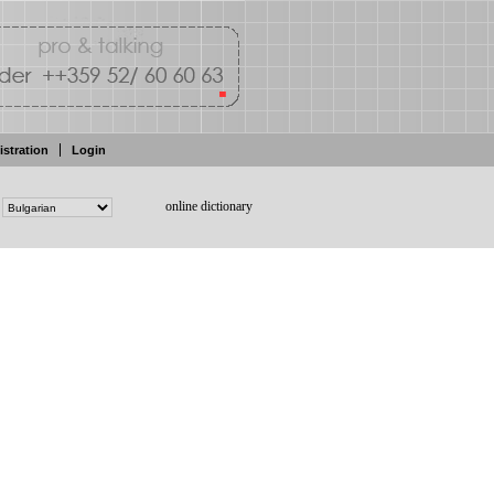
istration
Login
online dictionary