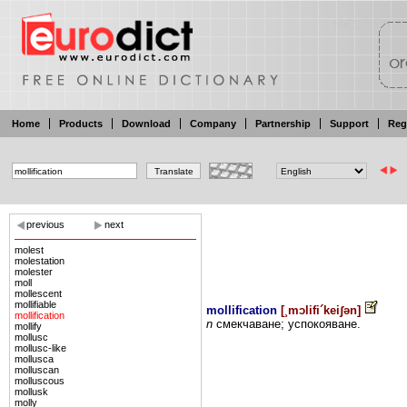
Home
Products
Download
Company
Partnership
Support
Reg
previous
next
molest
molestation
molester
moll
mollescent
mollifiable
mollification
[
¸mɔlifi´keiʃən
]
mollification
n
смекчаване; успокояване.
mollify
mollusc
mollusc-like
mollusca
molluscan
molluscous
mollusk
molly