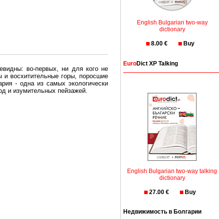
English Bulgarian two-way
dictionary
8.00 €
Buy
Euro
Dict XP Talking
евидны: во-первых, ни для кого не
ы и восхитительные горы, поросшие
рия - одна из самых экологически
вод и изумительных пейзажей.
олгария безопасная страна - в ней
, что Вы хотите: участки земли на
траны необходимо только купить в
English Bulgarian two-way talking
dictionary
27.00 €
Buy
Недвижимость в Болгарии
Особенно привлекательна покупка