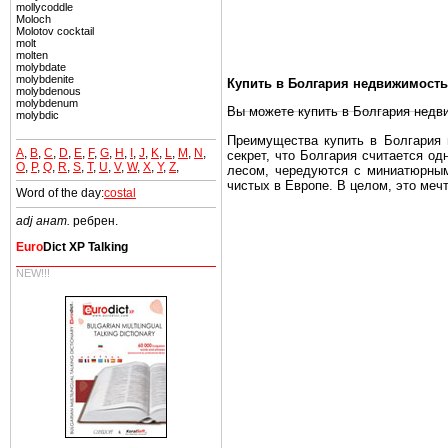
mollycoddle
Moloch
Molotov cocktail
molt
molten
molybdate
molybdenite
Купить в Болгария недвижимость
molybdenous
molybdenum
Вы можете купить в Болгария недв
molybdic
Преимущества купить в Болгария н
A
,
B
,
C
,
D
,
E
,
F
,
G
,
H
,
I
,
J
,
K
,
L
,
M
,
N
,
секрет, что Болгария считается о
O
,
P
,
Q
,
R
,
S
,
T
,
U
,
V
,
W
,
X
,
Y
,
Z
,
лесом, чередуются с миниатюрным
чистых в Европе. В целом, это меч
Word of the day:
costal
Еще одно существенное преимущест
adj анат.
ребрен.
почти нет криминала и преступност
Euro
Dict XP Talking
Вы неизбежно совмещаете приятное
побережье, живописные дома в дерев
NEW!!!
Купить в Болгария недвижимость -
Чтобы вложить свой капитал в Не
Болгария недвижимость.
Недвижимость Болгарии выгодно
Рынок недвижимость Болгария пе