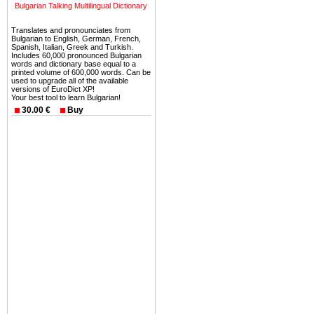
можете купить в Болгария 
Bulgarian Talking Multilingual Dictionary
земли на побережье, жив
Translates and pronounciates from
угодья или участки в горах 
Bulgarian to English, German, French,
Spanish, Italian, Greek and Turkish.
Купить в Болгария недвиж
Includes 60,000 pronounced Bulgarian
words and dictionary base equal to a
Инвестиции недвижимость.
printed volume of 600,000 words. Can be
used to upgrade all of the available
versions of EuroDict XP!
Чтобы вложить свой ка
Your best tool to learn Bulgarian!
воспользоваться всеми бл
30.00 €
Buy
только купить в Болгария 
Недвижимость Болгарии 
Рынок недвижимость Болга
предполагая высокую дох
покупка недвижимость Бо
членом Евросоюза. 15
недвижимости в Болга
территориальной близост
барьера и низкой налогово