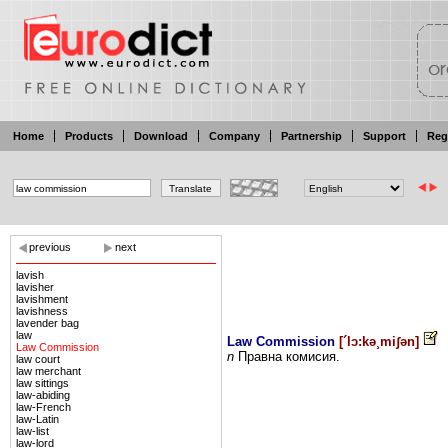
Home
Products
Download
Company
Partnership
Support
Reg
previous
next
lavish
lavisher
lavishment
lavishness
lavеnder bag
law
Law Commission
[
´lɔ:kə¸miʃən
]
Law Commission
n
Правна
комисия.
law court
law merchant
law sittings
law-abiding
law-French
law-Latin
law-list
law-lord