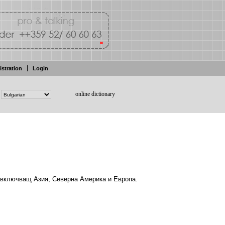
istration
Login
online dictionary
включващ
Азия,
Северна
Америка
и
Европа.