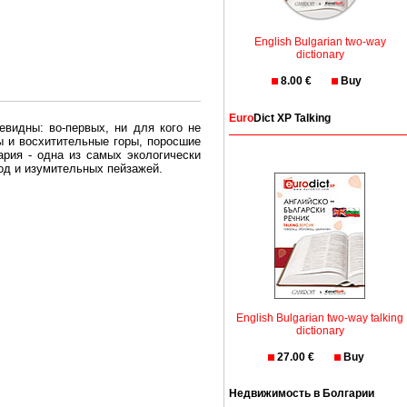
English Bulgarian two-way
dictionary
8.00 €
Buy
Euro
Dict XP Talking
евидны: во-первых, ни для кого не
ы и восхитительные горы, поросшие
рия - одна из самых экологически
вод и изумительных пейзажей.
олгария безопасная страна - в ней
, что Вы хотите: участки земли на
траны необходимо только купить в
English Bulgarian two-way talking
dictionary
27.00 €
Buy
Недвижимость в Болгарии
Особенно привлекательна покупка