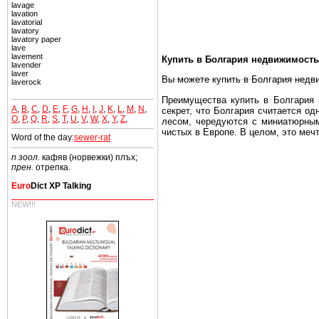
lavage
lavation
lavatorial
lavatory
lavatory paper
lave
lavement
Купить в Болгария недвижимость
lavender
laver
Вы можете купить в Болгария недв
laverock
Преимущества купить в Болгария н
A
,
B
,
C
,
D
,
E
,
F
,
G
,
H
,
I
,
J
,
K
,
L
,
M
,
N
,
секрет, что Болгария считается о
O
,
P
,
Q
,
R
,
S
,
T
,
U
,
V
,
W
,
X
,
Y
,
Z
,
лесом, чередуются с миниатюрным
чистых в Европе. В целом, это меч
Word of the day:
sewer-rat
Еще одно существенное преимущест
n зоол.
кафяв (норвежки) плъх;
почти нет криминала и преступност
прен.
отрепка.
Вы неизбежно совмещаете приятное
Euro
Dict XP Talking
побережье, живописные дома в дерев
NEW!!!
Купить в Болгария недвижимость -
Чтобы вложить свой капитал в Не
Болгария недвижимость.
Недвижимость Болгарии выгодно
Рынок недвижимость Болгария пе