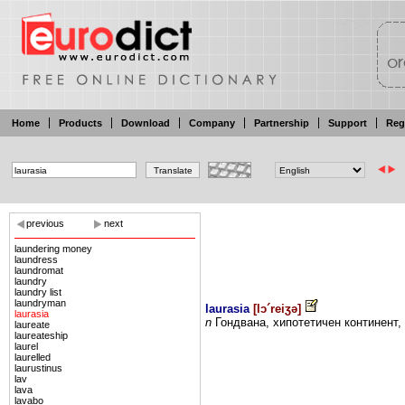
Home
Products
Download
Company
Partnership
Support
Reg
previous
next
laundering money
laundress
laundromat
laundry
laundry list
laundryman
laurasia
[
lɔ´reiʒə
]
laurasia
n
Гондвана,
хипотетичен
континент,
laureate
laureateship
laurel
laurelled
laurustinus
lav
lava
lavabo