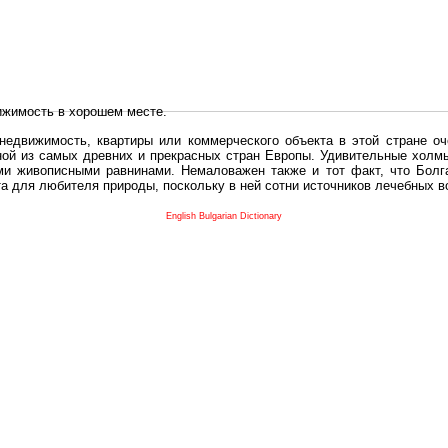
ижимость в хорошем месте.
едвижимость, квартиры или коммерческого объекта в этой стране оч
дной из самых древних и прекрасных стран Европы. Удивительные холм
и живописными равнинами. Немаловажен также и тот факт, что Болга
та для любителя природы, поскольку в ней сотни источников лечебных 
во в плане купить в Болгария недвижимость заключено в том, что Б
English Bulgarian Dictionary
и.
 с полезным и выгодным. Вы можете купить в Болгария недвижимость
нях, охотничьи угодья или участки в горах - все, что Вы пожелаете.
 вот лучшая возможность для Инвестиции недвижимость.
движимость болгарии и воспользоваться всеми благами европейской с
 покупать
реживает инвестиционный бум, предполагая высокую доходность. 