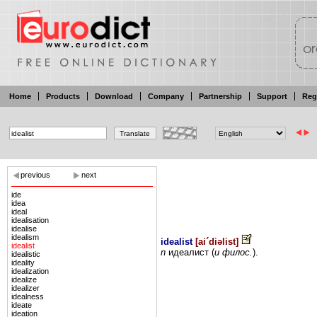
Home
Products
Download
Company
Partnership
Support
Reg
previous
next
ide
idea
ideal
idealisation
idealise
idealism
idealist
[
ai´diəlist
]
idealist
n
идеалист
(
и филос.
).
idealistic
ideality
idealization
idealize
idealizer
idealness
ideate
ideation