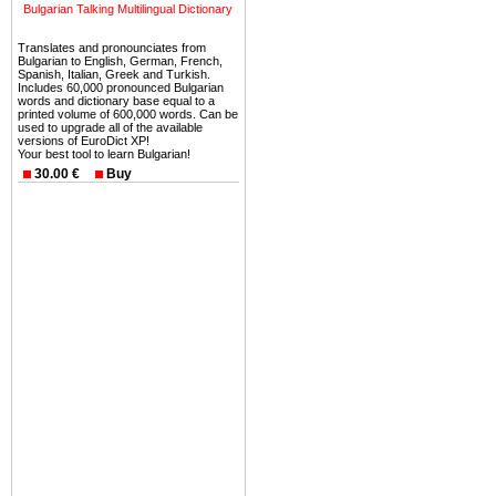
можете купить в Болгария 
Bulgarian Talking Multilingual Dictionary
земли на побережье, жив
Translates and pronounciates from
угодья или участки в горах 
Bulgarian to English, German, French,
Spanish, Italian, Greek and Turkish.
Купить в Болгария недвиж
Includes 60,000 pronounced Bulgarian
words and dictionary base equal to a
Инвестиции недвижимость.
printed volume of 600,000 words. Can be
used to upgrade all of the available
versions of EuroDict XP!
Чтобы вложить свой ка
Your best tool to learn Bulgarian!
воспользоваться всеми бл
30.00 €
Buy
только купить в Болгария 
Недвижимость Болгарии 
Рынок недвижимость Болга
предполагая высокую дох
покупка недвижимость Бо
членом Евросоюза. 15
недвижимости в Болга
территориальной близост
барьера и низкой налогово