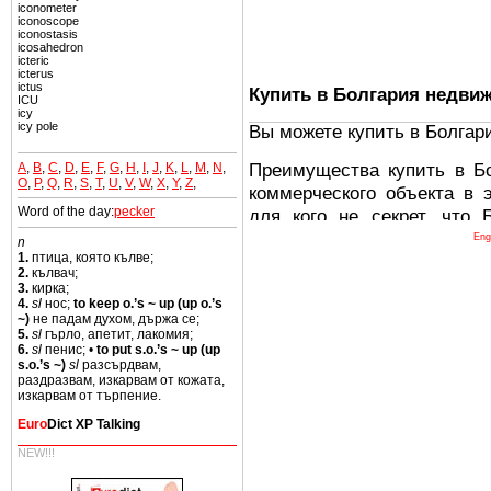
iconometer
iconoscope
iconostasis
icosahedron
icteric
icterus
ictus
Купить в Болгария недви
ICU
icy
icy pole
Вы можете купить в Болгар
Преимущества купить в Б
A
,
B
,
C
,
D
,
E
,
F
,
G
,
H
,
I
,
J
,
K
,
L
,
M
,
N
,
O
,
P
,
Q
,
R
,
S
,
T
,
U
,
V
,
W
,
X
,
Y
,
Z
,
коммерческого объекта в 
Word of the day:
pecker
для кого не секрет, что
древних и прекрасных ст
Eng
n
1.
птица, която кълве;
восхитительные горы,
2.
кълвач;
миниатюрными живописным
3.
кирка;
4.
sl
нос;
to keep o.’s ~ up (up o.’s
тот факт, что Болгария - 
~)
не падам духом, държа се;
Европе. В целом, это мечт
5.
sl
гърло, апетит, лакомия;
6.
sl
пенис; •
to put s.o.’s ~ up (up
ней сотни источников лече
s.o.’s ~)
sl
разсърдвам,
раздразвам, изкарвам от кожата,
Еще одно существенное
изкарвам от търпение.
Болгария недвижимость
Euro
Dict XP Talking
безопасная страна - в ней 
NEW!!!
Вы неизбежно совмещаете 