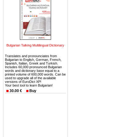
можете купить в Болгария 
земли на побережье, жив
угодья или участки в горах 
Купить в Болгария недвиж
Инвестиции недвижимость.
Чтобы вложить свой ка
Bulgarian Talking Multilingual Dictionary
воспользоваться всеми бл
только купить в Болгария 
Translates and pronounciates from
Bulgarian to English, German, French,
Spanish, Italian, Greek and Turkish.
Includes 60,000 pronounced Bulgarian
words and dictionary base equal to a
printed volume of 600,000 words. Can be
used to upgrade all of the available
versions of EuroDict XP!
Недвижимость Болгарии 
Your best tool to learn Bulgarian!
30.00 €
Buy
Рынок недвижимость Болга
предполагая высокую дох
покупка недвижимость Бо
членом Евросоюза. 15
недвижимости в Болга
территориальной близост
барьера и низкой налогово