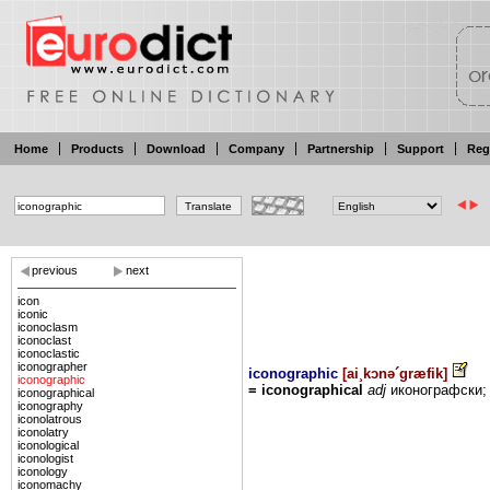
Home
Products
Download
Company
Partnership
Support
Reg
previous
next
icon
iconic
iconoclasm
iconoclast
iconoclastic
iconographer
iconographic
[
ai¸kɔnə´græfik
]
iconographic
=
iconographical
adj
иконографски
iconographical
iconography
iconolatrous
iconolatry
iconological
iconologist
iconology
iconomachy