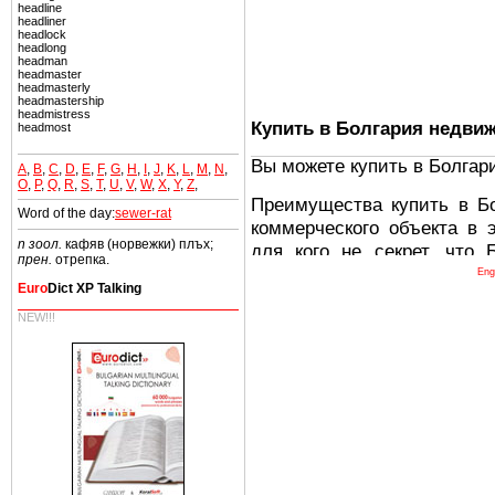
headline
headliner
headlock
headlong
headman
headmaster
headmasterly
headmastership
headmistress
Купить в Болгария недви
headmost
Вы можете купить в Болгар
A
,
B
,
C
,
D
,
E
,
F
,
G
,
H
,
I
,
J
,
K
,
L
,
M
,
N
,
O
,
P
,
Q
,
R
,
S
,
T
,
U
,
V
,
W
,
X
,
Y
,
Z
,
Преимущества купить в Б
Word of the day:
sewer-rat
коммерческого объекта в 
n зоол.
кафяв (норвежки) плъх;
для кого не секрет, что
прен.
отрепка.
древних и прекрасных ст
Eng
Euro
Dict XP Talking
восхитительные горы,
миниатюрными живописным
NEW!!!
тот факт, что Болгария - 
Европе. В целом, это мечт
ней сотни источников лече
Еще одно существенное
Болгария недвижимость
безопасная страна - в ней 