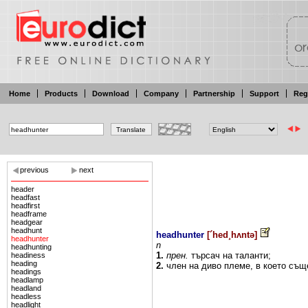
Home
Products
Download
Company
Partnership
Support
Reg
previous
next
header
headfast
headfirst
headframe
headgear
headhunt
headhunter
[
´hed¸hʌntə
]
headhunter
n
headhunting
1.
прен.
търсач
на
таланти;
headiness
heading
2.
член
на
диво
племе,
в
което
същ
headings
headlamp
headland
headless
headlight