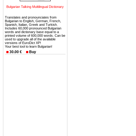
Вы неизбежно совмещаете 
Bulgarian Talking Multilingual Dictionary
можете купить в Болгария 
земли на побережье, жив
Translates and pronounciates from
Bulgarian to English, German, French,
угодья или участки в горах 
Spanish, Italian, Greek and Turkish.
Includes 60,000 pronounced Bulgarian
words and dictionary base equal to a
Купить в Болгария недвиж
printed volume of 600,000 words. Can be
used to upgrade all of the available
Инвестиции недвижимость.
versions of EuroDict XP!
Your best tool to learn Bulgarian!
Чтобы вложить свой ка
30.00 €
Buy
воспользоваться всеми бл
только купить в Болгария 
Недвижимость Болгарии 
Рынок недвижимость Болга
предполагая высокую дох
покупка недвижимость Бо
членом Евросоюза. 15
недвижимости в Болга
территориальной близост