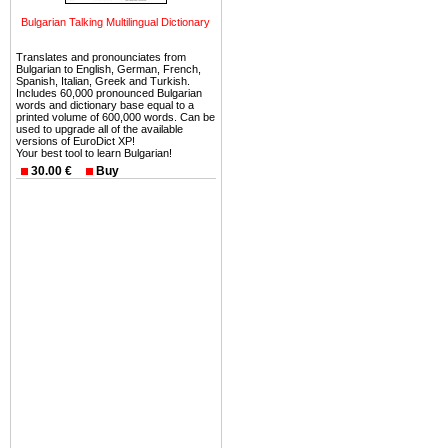
можете купить в Болгария 
Bulgarian Talking Multilingual Dictionary
земли на побережье, жив
угодья или участки в горах 
Translates and pronounciates from
Bulgarian to English, German, French,
Купить в Болгария недвиж
Spanish, Italian, Greek and Turkish.
Includes 60,000 pronounced Bulgarian
Инвестиции недвижимость.
words and dictionary base equal to a
printed volume of 600,000 words. Can be
used to upgrade all of the available
Чтобы вложить свой ка
versions of EuroDict XP!
Your best tool to learn Bulgarian!
воспользоваться всеми бл
30.00 €
Buy
только купить в Болгария 
Недвижимость Болгарии 
Рынок недвижимость Болга
предполагая высокую дох
покупка недвижимость Бо
членом Евросоюза. 15
недвижимости в Болга
территориальной близост
барьера и низкой налогово