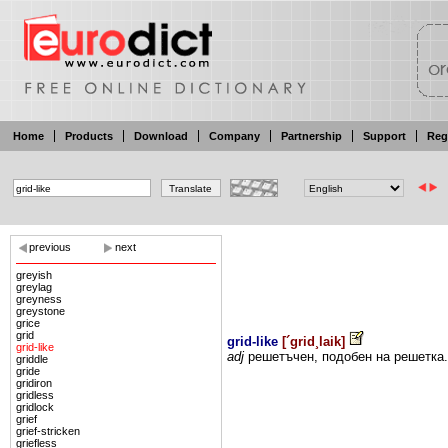
Home
Products
Download
Company
Partnership
Support
Reg
previous
next
greyish
greylag
greyness
greystone
grice
grid
grid-like
[
´grid¸laik
]
grid-like
adj
решетъчен,
подобен
на
решетка.
griddle
gride
gridiron
gridless
gridlock
grief
grief-stricken
griefless