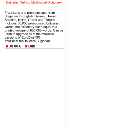
можете купить в Болгария 
Bulgarian Talking Multilingual Dictionary
земли на побережье, жив
Translates and pronounciates from
угодья или участки в горах 
Bulgarian to English, German, French,
Spanish, Italian, Greek and Turkish.
Купить в Болгария недвиж
Includes 60,000 pronounced Bulgarian
words and dictionary base equal to a
Инвестиции недвижимость.
printed volume of 600,000 words. Can be
used to upgrade all of the available
versions of EuroDict XP!
Чтобы вложить свой ка
Your best tool to learn Bulgarian!
воспользоваться всеми бл
30.00 €
Buy
только купить в Болгария 
Недвижимость Болгарии 
Рынок недвижимость Болга
предполагая высокую дох
покупка недвижимость Бо
членом Евросоюза. 15
недвижимости в Болга
территориальной близост
барьера и низкой налогово