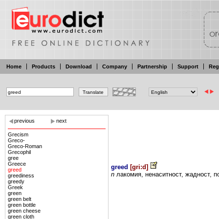
Home
Products
Download
Company
Partnership
Support
Reg
previous
next
Grecism
Greco-
Greco-Roman
Grecophil
gree
Greece
greed
[
gri:d
]
greed
n
лакомия,
ненаситност,
жадност,
п
greediness
greedy
Greek
green
green belt
green bottle
green cheese
green cloth