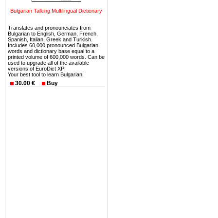
можете купить в Болгария 
Bulgarian Talking Multilingual Dictionary
земли на побережье, жив
угодья или участки в горах 
Translates and pronounciates from
Bulgarian to English, German, French,
Купить в Болгария недвиж
Spanish, Italian, Greek and Turkish.
Includes 60,000 pronounced Bulgarian
Инвестиции недвижимость.
words and dictionary base equal to a
printed volume of 600,000 words. Can be
used to upgrade all of the available
Чтобы вложить свой ка
versions of EuroDict XP!
Your best tool to learn Bulgarian!
воспользоваться всеми бл
30.00 €
Buy
только купить в Болгария 
Недвижимость Болгарии 
Рынок недвижимость Болга
предполагая высокую дох
покупка недвижимость Бо
членом Евросоюза. 15
недвижимости в Болга
территориальной близост
барьера и низкой налогово