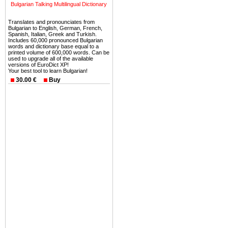
можете купить в Болгария 
Bulgarian Talking Multilingual Dictionary
земли на побережье, жив
Translates and pronounciates from
угодья или участки в горах 
Bulgarian to English, German, French,
Spanish, Italian, Greek and Turkish.
Купить в Болгария недвиж
Includes 60,000 pronounced Bulgarian
words and dictionary base equal to a
Инвестиции недвижимость.
printed volume of 600,000 words. Can be
used to upgrade all of the available
versions of EuroDict XP!
Чтобы вложить свой ка
Your best tool to learn Bulgarian!
воспользоваться всеми бл
30.00 €
Buy
только купить в Болгария 
Недвижимость Болгарии 
Рынок недвижимость Болга
предполагая высокую дох
покупка недвижимость Бо
членом Евросоюза. 15
недвижимости в Болга
территориальной близост
барьера и низкой налогово