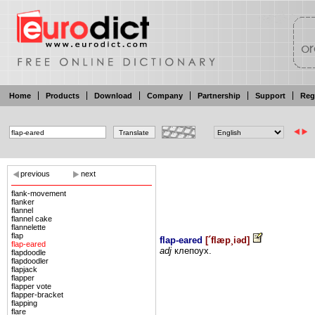
Home
Products
Download
Company
Partnership
Support
Reg
previous
next
flank-movement
flanker
flannel
flannel cake
flannelette
flap
flap-eared
[
´flæp¸iəd
]
flap-eared
adj
клепоух.
flapdoodle
flapdoodler
flapjack
flapper
flapper vote
flapper-bracket
flapping
flare