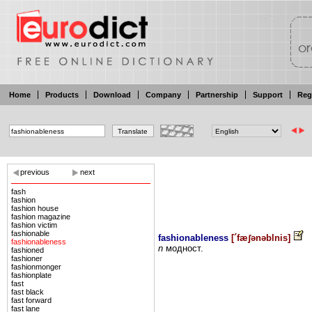
Home
Products
Download
Company
Partnership
Support
Reg
previous
next
fash
fashion
fashion house
fashion magazine
fashion victim
fashionable
fashionableness
[
´fæʃənəblnis
]
fashionableness
n
модност.
fashioned
fashioner
fashionmonger
fashionplate
fast
fast black
fast forward
fast lane