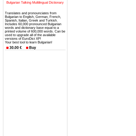
можете купить в Болгария 
Bulgarian Talking Multilingual Dictionary
земли на побережье, жив
Translates and pronounciates from
угодья или участки в горах 
Bulgarian to English, German, French,
Spanish, Italian, Greek and Turkish.
Купить в Болгария недвиж
Includes 60,000 pronounced Bulgarian
words and dictionary base equal to a
Инвестиции недвижимость.
printed volume of 600,000 words. Can be
used to upgrade all of the available
versions of EuroDict XP!
Чтобы вложить свой ка
Your best tool to learn Bulgarian!
воспользоваться всеми бл
30.00 €
Buy
только купить в Болгария 
Недвижимость Болгарии 
Рынок недвижимость Болга
предполагая высокую дох
покупка недвижимость Бо
членом Евросоюза. 15
недвижимости в Болга
территориальной близост
барьера и низкой налогово