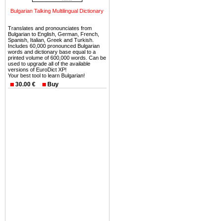
можете купить в Болгария 
Bulgarian Talking Multilingual Dictionary
земли на побережье, жив
угодья или участки в горах 
Translates and pronounciates from
Bulgarian to English, German, French,
Купить в Болгария недвиж
Spanish, Italian, Greek and Turkish.
Includes 60,000 pronounced Bulgarian
Инвестиции недвижимость.
words and dictionary base equal to a
printed volume of 600,000 words. Can be
used to upgrade all of the available
Чтобы вложить свой ка
versions of EuroDict XP!
Your best tool to learn Bulgarian!
воспользоваться всеми бл
30.00 €
Buy
только купить в Болгария 
Недвижимость Болгарии 
Рынок недвижимость Болга
предполагая высокую дох
покупка недвижимость Бо
членом Евросоюза. 15
недвижимости в Болга
территориальной близост
барьера и низкой налогово