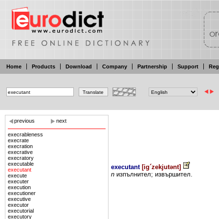
Home
Products
Download
Company
Partnership
Support
Reg
previous
next
execrableness
execrate
execration
execrative
execratory
executable
executant
[
ig´zekjutənt
]
executant
n
изпълнител;
извършител.
execute
executer
execution
executioner
executive
executor
executorial
executory