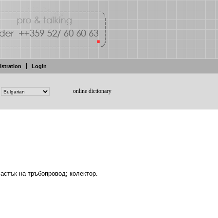
istration
Login
online dictionary
частък
на
тръбопровод; колектор.