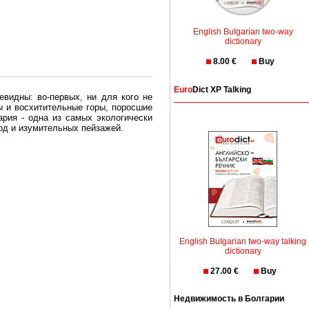
English Bulgarian two-way
dictionary
8.00 €
Buy
Euro
Dict XP Talking
евидны: во-первых, ни для кого не
ы и восхитительные горы, поросшие
рия - одна из самых экологически
вод и изумительных пейзажей.
олгария безопасная страна - в ней
, что Вы хотите: участки земли на
траны необходимо только купить в
English Bulgarian two-way talking
dictionary
27.00 €
Buy
Недвижимость в Болгарии
Особенно привлекательна покупка