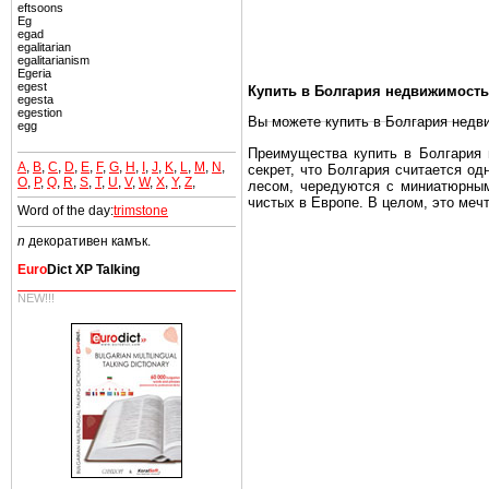
eftsoons
Eg
egad
egalitarian
egalitarianism
Egeria
egest
Купить в Болгария недвижимость
egesta
egestion
Вы можете купить в Болгария недв
egg
Преимущества купить в Болгария н
A
,
B
,
C
,
D
,
E
,
F
,
G
,
H
,
I
,
J
,
K
,
L
,
M
,
N
,
секрет, что Болгария считается о
O
,
P
,
Q
,
R
,
S
,
T
,
U
,
V
,
W
,
X
,
Y
,
Z
,
лесом, чередуются с миниатюрным
чистых в Европе. В целом, это меч
Word of the day:
trimstone
Еще одно существенное преимущест
n
декоративен камък.
почти нет криминала и преступност
Euro
Dict XP Talking
Вы неизбежно совмещаете приятное
побережье, живописные дома в дерев
NEW!!!
Купить в Болгария недвижимость -
Чтобы вложить свой капитал в Не
Болгария недвижимость.
Недвижимость Болгарии выгодно
Рынок недвижимость Болгария пе