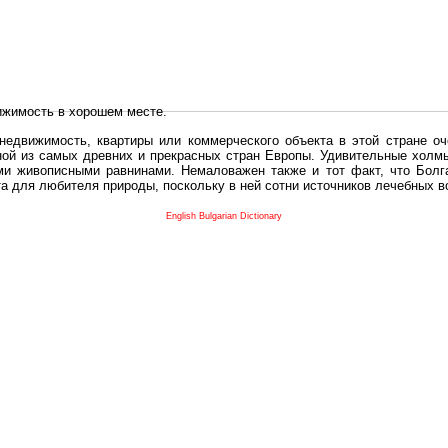
ижимость в хорошем месте.
едвижимость, квартиры или коммерческого объекта в этой стране оч
дной из самых древних и прекрасных стран Европы. Удивительные холм
и живописными равнинами. Немаловажен также и тот факт, что Болга
та для любителя природы, поскольку в ней сотни источников лечебных 
во в плане купить в Болгария недвижимость заключено в том, что Б
English Bulgarian Dictionary
и.
 с полезным и выгодным. Вы можете купить в Болгария недвижимость
нях, охотничьи угодья или участки в горах - все, что Вы пожелаете.
 вот лучшая возможность для Инвестиции недвижимость.
движимость болгарии и воспользоваться всеми благами европейской с
 покупать
реживает инвестиционный бум, предполагая высокую доходность. 