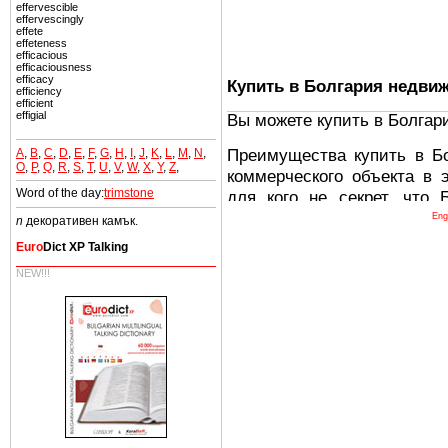
effervescible
effervescingly
effete
effeteness
efficacious
efficaciousness
efficacy
Купить в Болгария недви
efficiency
efficient
effigial
Вы можете купить в Болгар
Преимущества купить в Б
A
,
B
,
C
,
D
,
E
,
F
,
G
,
H
,
I
,
J
,
K
,
L
,
M
,
N
,
O
,
P
,
Q
,
R
,
S
,
T
,
U
,
V
,
W
,
X
,
Y
,
Z
,
коммерческого объекта в 
Word of the day:
trimstone
для кого не секрет, что
древних и прекрасных ст
Eng
n
декоративен камък.
восхитительные горы,
Euro
Dict XP Talking
миниатюрными живописным
NEW!!!
тот факт, что Болгария - 
Европе. В целом, это мечт
ней сотни источников лече
Еще одно существенное
Болгария недвижимость
безопасная страна - в ней 
Вы неизбежно совмещаете 