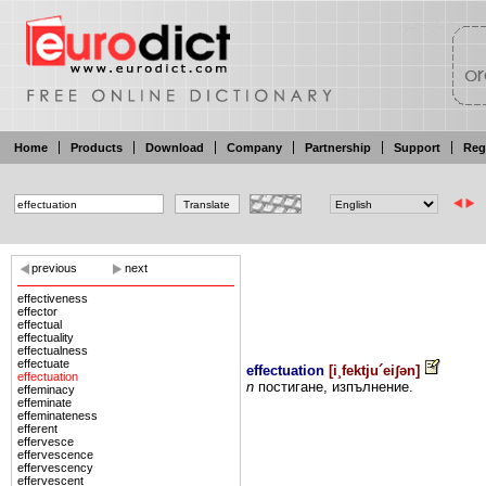
Home
Products
Download
Company
Partnership
Support
Reg
previous
next
effectiveness
effector
effectual
effectuality
effectualness
effectuate
effectuation
[
i¸fektju´eiʃən
]
effectuation
n
постигане,
изпълнение.
effeminacy
effeminate
effeminateness
efferent
effervesce
effervescence
effervescency
effervescent