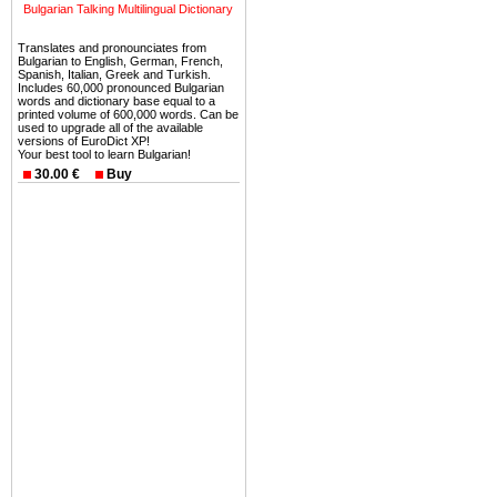
можете купить в Болгария 
Bulgarian Talking Multilingual Dictionary
земли на побережье, жив
Translates and pronounciates from
угодья или участки в горах 
Bulgarian to English, German, French,
Spanish, Italian, Greek and Turkish.
Купить в Болгария недвиж
Includes 60,000 pronounced Bulgarian
words and dictionary base equal to a
Инвестиции недвижимость.
printed volume of 600,000 words. Can be
used to upgrade all of the available
versions of EuroDict XP!
Чтобы вложить свой ка
Your best tool to learn Bulgarian!
воспользоваться всеми бл
30.00 €
Buy
только купить в Болгария 
Недвижимость Болгарии 
Рынок недвижимость Болга
предполагая высокую дох
покупка недвижимость Бо
членом Евросоюза. 15
недвижимости в Болга
территориальной близост
барьера и низкой налогово