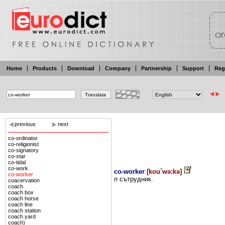
Home
Products
Download
Company
Partnership
Support
Reg
previous
next
co-ordinator
co-religionist
co-signatory
co-star
co-tidal
co-work
co-worker
[
kou´wə:kə
]
co-worker
n
сътрудник.
coacervation
coach
coach box
coach horse
coach line
coach station
coach yard
coach)