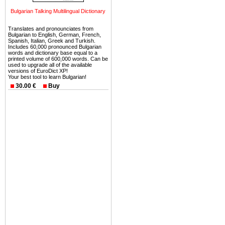
можете купить в Болгария 
Bulgarian Talking Multilingual Dictionary
земли на побережье, жив
угодья или участки в горах 
Translates and pronounciates from
Bulgarian to English, German, French,
Купить в Болгария недвиж
Spanish, Italian, Greek and Turkish.
Includes 60,000 pronounced Bulgarian
Инвестиции недвижимость.
words and dictionary base equal to a
printed volume of 600,000 words. Can be
used to upgrade all of the available
Чтобы вложить свой ка
versions of EuroDict XP!
Your best tool to learn Bulgarian!
воспользоваться всеми бл
30.00 €
Buy
только купить в Болгария 
Недвижимость Болгарии 
Рынок недвижимость Болга
предполагая высокую дох
покупка недвижимость Бо
членом Евросоюза. 15
недвижимости в Болга
территориальной близост
барьера и низкой налогово