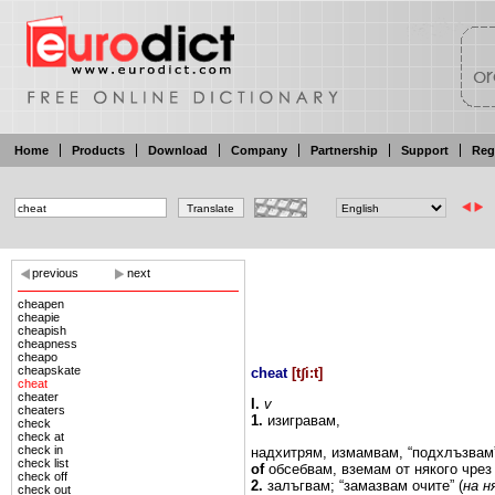
Home
Products
Download
Company
Partnership
Support
Reg
previous
next
cheapen
cheapie
cheapish
cheapness
cheapo
cheapskate
cheat
[
tʃi:t
]
cheat
cheater
I.
v
cheaters
1.
изигравам,
check
check at
check in
надхитрям, измамвам,
“подхлъзвам
check list
of
обсебвам, вземам от някого
чрез
check off
2.
залъгвам; “замазвам
очите” (
на н
check out