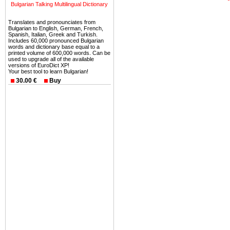
Bulgarian Talking Multilingual Dictionary
восхитительные горы,
миниатюрными живописным
Translates and pronounciates from
Bulgarian to English, German, French,
тот факт, что Болгария - 
Spanish, Italian, Greek and Turkish.
Европе. В целом, это мечт
Includes 60,000 pronounced Bulgarian
words and dictionary base equal to a
ней сотни источников лече
printed volume of 600,000 words. Can be
used to upgrade all of the available
versions of EuroDict XP!
Еще одно существенное
Your best tool to learn Bulgarian!
Болгария недвижимость
30.00 €
Buy
безопасная страна - в ней 
Вы неизбежно совмещаете 
можете купить в Болгария 
земли на побережье, жив
угодья или участки в горах 
Купить в Болгария недвиж
Инвестиции недвижимость.
Чтобы вложить свой ка
воспользоваться всеми бл
только купить в Болгария 