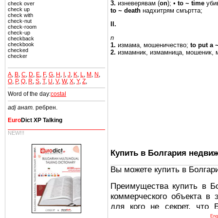
3.
изневерявам (
on
); •
to
~ time
уби
check over
check up
to ~
death
надхитрям
смъртта;
check with
check-nut
II.
check-room
check-up
n
checkback
checkbook
1.
измама,
мошеничество;
to put
a
checked
2.
измамник, измамница,
мошеник,
checker
A
,
B
,
C
,
D
,
E
,
F
,
G
,
H
,
I
,
J
,
K
,
L
,
M
,
N
,
O
,
P
,
Q
,
R
,
S
,
T
,
U
,
V
,
W
,
X
,
Y
,
Z
,
Word of the day:
costal
adj анат.
ребрен.
Euro
Dict XP Talking
NEW!!!
Купить в Болгария недви
Вы можете купить в Болгар
Преимущества купить в Б
коммерческого объекта в 
для кого не секрет, что
древних и прекрасных ст
Eng