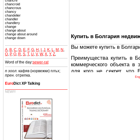
chancre
chancroid
chancrous
chancy
chandelier
chandler
chandlery
change
change about
change about around
Купить в Болгария недви
change down
Вы можете купить в Болгар
A
,
B
,
C
,
D
,
E
,
F
,
G
,
H
,
I
,
J
,
K
,
L
,
M
,
N
,
O
,
P
,
Q
,
R
,
S
,
T
,
U
,
V
,
W
,
X
,
Y
,
Z
,
Преимущества купить в Б
Word of the day:
sewer-rat
коммерческого объекта в 
для кого не секрет, что
n зоол.
кафяв (норвежки) плъх;
прен.
отрепка.
древних и прекрасных ст
Eng
восхитительные горы,
Euro
Dict XP Talking
миниатюрными живописным
NEW!!!
тот факт, что Болгария - 
Европе. В целом, это мечт
ней сотни источников лече
Еще одно существенное
Болгария недвижимость
безопасная страна - в ней 