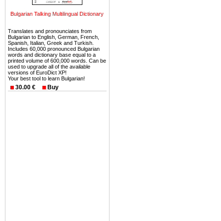
Вы неизбежно совмещаете 
Bulgarian Talking Multilingual Dictionary
можете купить в Болгария 
земли на побережье, жив
Translates and pronounciates from
угодья или участки в горах 
Bulgarian to English, German, French,
Spanish, Italian, Greek and Turkish.
Includes 60,000 pronounced Bulgarian
Купить в Болгария недвиж
words and dictionary base equal to a
printed volume of 600,000 words. Can be
Инвестиции недвижимость.
used to upgrade all of the available
versions of EuroDict XP!
Your best tool to learn Bulgarian!
Чтобы вложить свой ка
30.00 €
Buy
воспользоваться всеми бл
только купить в Болгария 
Недвижимость Болгарии 
Рынок недвижимость Болга
предполагая высокую дох
покупка недвижимость Бо
членом Евросоюза. 15
недвижимости в Болга
территориальной близост