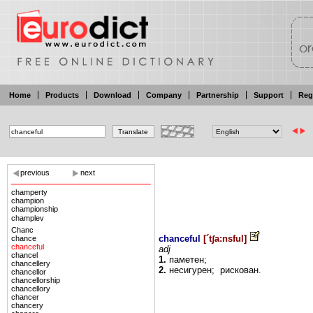
Home
Products
Download
Company
Partnership
Support
Reg
previous
next
champerty
champion
championship
champlev
Chanc
chanceful
[
´tʃa:nsful
]
chance
chanceful
adj
chancel
1.
паметен;
chancellery
2.
несигурен;
рискован.
chancellor
chancellorship
chancellory
chancer
chancery