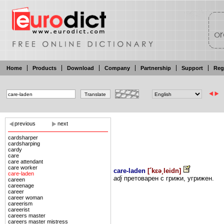
Home
Products
Download
Company
Partnership
Support
Reg
previous
next
cardsharper
cardsharping
cardy
care
care attendant
care worker
care-laden
[
´kɛə¸leidn
]
care-laden
adj
претоварен
с
грижи, угрижен.
careen
careenage
career
career woman
careerism
careerist
careers master
careers master mistress