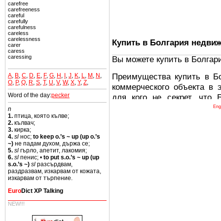
carefree
carefreeness
careful
carefully
carefulness
careless
carelessness
Купить в Болгария недви
carer
caress
caressing
Вы можете купить в Болгар
Преимущества купить в Б
A
,
B
,
C
,
D
,
E
,
F
,
G
,
H
,
I
,
J
,
K
,
L
,
M
,
N
,
O
,
P
,
Q
,
R
,
S
,
T
,
U
,
V
,
W
,
X
,
Y
,
Z
,
коммерческого объекта в 
Word of the day:
pecker
для кого не секрет, что
древних и прекрасных ст
Eng
n
1.
птица, която кълве;
восхитительные горы,
2.
кълвач;
миниатюрными живописным
3.
кирка;
4.
sl
нос;
to keep o.’s ~ up (up o.’s
тот факт, что Болгария - 
~)
не падам духом, държа се;
Европе. В целом, это мечт
5.
sl
гърло, апетит, лакомия;
6.
sl
пенис; •
to put s.o.’s ~ up (up
ней сотни источников лече
s.o.’s ~)
sl
разсърдвам,
раздразвам, изкарвам от кожата,
Еще одно существенное
изкарвам от търпение.
Болгария недвижимость
Euro
Dict XP Talking
безопасная страна - в ней 
NEW!!!
Вы неизбежно совмещаете 