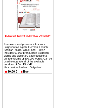
можете купить в Болгария 
земли на побережье, жив
угодья или участки в горах 
Купить в Болгария недвиж
Инвестиции недвижимость.
Чтобы вложить свой ка
Bulgarian Talking Multilingual Dictionary
воспользоваться всеми бл
только купить в Болгария 
Translates and pronounciates from
Bulgarian to English, German, French,
Spanish, Italian, Greek and Turkish.
Includes 60,000 pronounced Bulgarian
words and dictionary base equal to a
printed volume of 600,000 words. Can be
used to upgrade all of the available
versions of EuroDict XP!
Недвижимость Болгарии 
Your best tool to learn Bulgarian!
30.00 €
Buy
Рынок недвижимость Болга
предполагая высокую дох
покупка недвижимость Бо
членом Евросоюза. 15
недвижимости в Болга
территориальной близост
барьера и низкой налогово