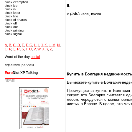
block exemption
II.
block ice
block in
block letter
v
(
-bb-
)
капе,
пуска.
block line
block of shares
block off
block out
block printing
block signal
A
,
B
,
C
,
D
,
E
,
F
,
G
,
H
,
I
,
J
,
K
,
L
,
M
,
N
,
O
,
P
,
Q
,
R
,
S
,
T
,
U
,
V
,
W
,
X
,
Y
,
Z
,
Word of the day:
costal
adj анат.
ребрен.
Euro
Dict XP Talking
Купить в Болгария недвижимость
NEW!!!
Вы можете купить в Болгария недв
Преимущества купить в Болгария н
секрет, что Болгария считается о
лесом, чередуются с миниатюрным
чистых в Европе. В целом, это меч
Еще одно существенное преимущест
почти нет криминала и преступност
Вы неизбежно совмещаете приятное
побережье, живописные дома в дерев