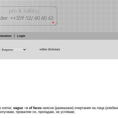
istration
Login
online dictionary
о копче;
vague
~s
of
faces
неясни (размазани) очертания на
лица (
гледа
олучвам, провалям се, пропадам,
не
успявам;