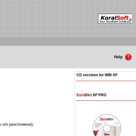
Help
CD versions for WIN XP
Euro
Dict XP PRO
ни
от разстояние
);