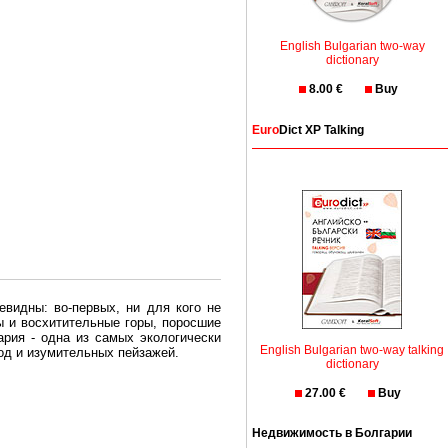
English Bulgarian two-way
dictionary
8.00 €
Buy
Euro
Dict XP Talking
евидны: во-первых, ни для кого не
ы и восхитительные горы, поросшие
рия - одна из самых экологически
English Bulgarian two-way talking
вод и изумительных пейзажей.
dictionary
олгария безопасная страна - в ней
27.00 €
Buy
, что Вы хотите: участки земли на
Недвижимость в Болгарии