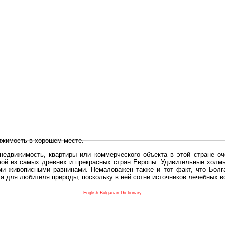
ижимость в хорошем месте.
едвижимость, квартиры или коммерческого объекта в этой стране оч
дной из самых древних и прекрасных стран Европы. Удивительные холм
и живописными равнинами. Немаловажен также и тот факт, что Болга
та для любителя природы, поскольку в ней сотни источников лечебных 
во в плане купить в Болгария недвижимость заключено в том, что Б
English Bulgarian Dictionary
и.
 с полезным и выгодным. Вы можете купить в Болгария недвижимость
нях, охотничьи угодья или участки в горах - все, что Вы пожелаете.