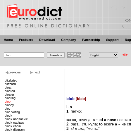
Home
Products
Download
Company
Partnership
Support
Reg
previous
next
blitzkrieg
blizzard
bloat
bloated
bloater
bloating
blob
[
blɔb
]
blob
blobby
I.
n
bloc
1.
петно;
bloc voting
block
block and tackle
капка; точица;
a
~
of a
nose
нос
кат
block capitals
2.
разг.,
сп.
нула;
to
score a ~
не
сп
block chain
3.
sl
лъжа,
“мента”;
block diagram