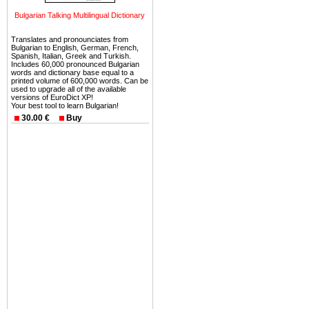
можете купить в Болгария 
Bulgarian Talking Multilingual Dictionary
земли на побережье, жив
угодья или участки в горах 
Translates and pronounciates from
Bulgarian to English, German, French,
Купить в Болгария недвиж
Spanish, Italian, Greek and Turkish.
Includes 60,000 pronounced Bulgarian
Инвестиции недвижимость.
words and dictionary base equal to a
printed volume of 600,000 words. Can be
used to upgrade all of the available
Чтобы вложить свой ка
versions of EuroDict XP!
Your best tool to learn Bulgarian!
воспользоваться всеми бл
30.00 €
Buy
только купить в Болгария 
Недвижимость Болгарии 
Рынок недвижимость Болга
предполагая высокую дох
покупка недвижимость Бо
членом Евросоюза. 15
недвижимости в Болга
территориальной близост
барьера и низкой налогово