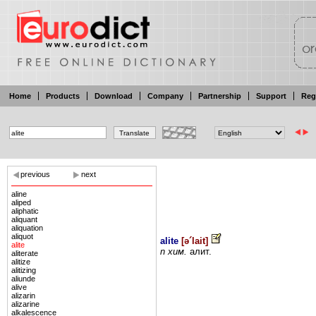
Home
Products
Download
Company
Partnership
Support
Reg
previous
next
aline
aliped
aliphatic
aliquant
aliquation
aliquot
alite
[
ə´lait
]
alite
n
хим.
алит.
aliterate
alitize
alitizing
aliunde
alive
alizarin
alizarine
alkalescence