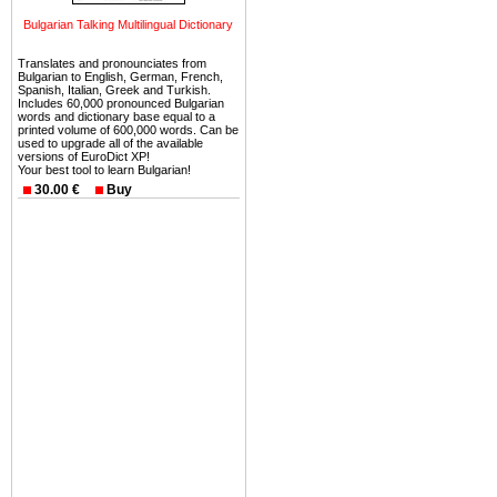
можете купить в Болгария 
земли на побережье, жив
Bulgarian Talking Multilingual Dictionary
угодья или участки в горах 
Translates and pronounciates from
Bulgarian to English, German, French,
Купить в Болгария недвиж
Spanish, Italian, Greek and Turkish.
Includes 60,000 pronounced Bulgarian
Инвестиции недвижимость.
words and dictionary base equal to a
printed volume of 600,000 words. Can be
used to upgrade all of the available
Чтобы вложить свой ка
versions of EuroDict XP!
воспользоваться всеми бл
Your best tool to learn Bulgarian!
30.00 €
Buy
только купить в Болгария 
Недвижимость Болгарии 
Рынок недвижимость Болга
предполагая высокую дох
покупка недвижимость Бо
членом Евросоюза. 15
недвижимости в Болга
территориальной близост
барьера и низкой налогово