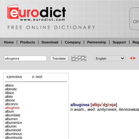
Home
Products
Download
Company
Partnership
Support
Reg
previous
next
albino
albinotic
Albion
albite
albone
albronze
albuginea
[
əlbju´dʒi:njə
]
albuginea
n
анат.,
мед.
албугинея,
белезника
album
albumblatt
albumen
albumenize
albumin
albuminoid
albuminous
albuminuria