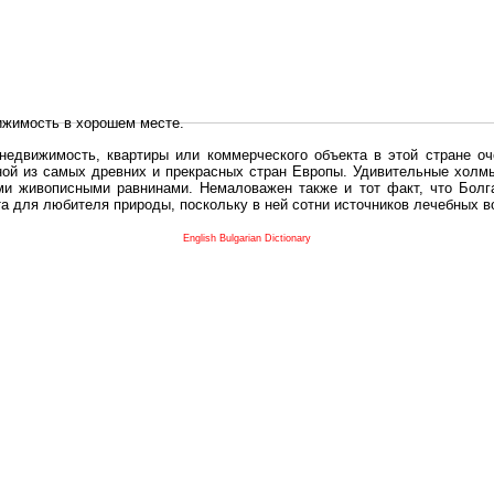
ижимость в хорошем месте.
едвижимость, квартиры или коммерческого объекта в этой стране оч
дной из самых древних и прекрасных стран Европы. Удивительные холм
и живописными равнинами. Немаловажен также и тот факт, что Болга
та для любителя природы, поскольку в ней сотни источников лечебных 
во в плане купить в Болгария недвижимость заключено в том, что Б
English Bulgarian Dictionary
и.
 с полезным и выгодным. Вы можете купить в Болгария недвижимость
нях, охотничьи угодья или участки в горах - все, что Вы пожелаете.
 вот лучшая возможность для Инвестиции недвижимость.
движимость болгарии и воспользоваться всеми благами европейской с
 покупать
реживает инвестиционный бум, предполагая высокую доходность. 