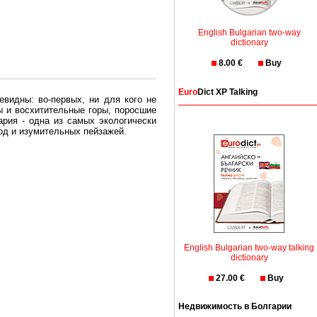
English Bulgarian two-way
dictionary
8.00 €
Buy
Euro
Dict XP Talking
евидны: во-первых, ни для кого не
ы и восхитительные горы, поросшие
рия - одна из самых экологически
вод и изумительных пейзажей.
олгария безопасная страна - в ней
, что Вы хотите: участки земли на
траны необходимо только купить в
English Bulgarian two-way talking
dictionary
27.00 €
Buy
Недвижимость в Болгарии
Особенно привлекательна покупка