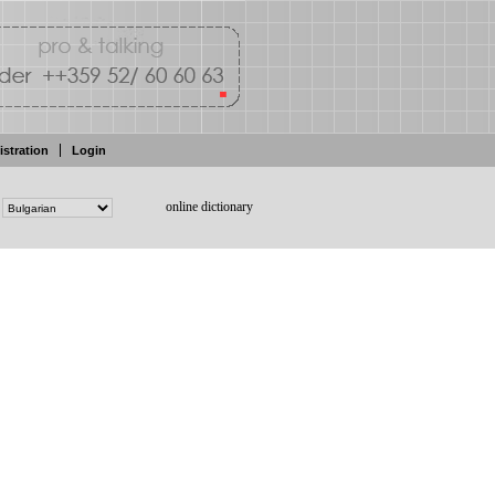
istration
Login
online dictionary