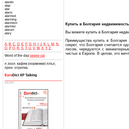
alantin
alap
alar
alarm
alarmed
alarming
alarmism
Купить в Болгария недвижимость
alarmist
alarum
Вы можете купить в Болгария недв
alary
Преимущества купить в Болгария н
A
,
B
,
C
,
D
,
E
,
F
,
G
,
H
,
I
,
J
,
K
,
L
,
M
,
N
,
секрет, что Болгария считается о
O
,
P
,
Q
,
R
,
S
,
T
,
U
,
V
,
W
,
X
,
Y
,
Z
,
лесом, чередуются с миниатюрным
чистых в Европе. В целом, это меч
Word of the day:
sewer-rat
Еще одно существенное преимущест
n зоол.
кафяв (норвежки) плъх;
почти нет криминала и преступност
прен.
отрепка.
Вы неизбежно совмещаете приятное
Euro
Dict XP Talking
побережье, живописные дома в дерев
NEW!!!
Купить в Болгария недвижимость -
Чтобы вложить свой капитал в Не
Болгария недвижимость.
Недвижимость Болгарии выгодно
Рынок недвижимость Болгария пе