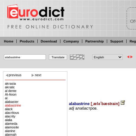
Home
Products
Download
Company
Partnership
Support
Reg
previous
next
akrasia
akratic
al dente
Al-Anon
al.
alabaster
alabastrine
[
¸ælə´bæstrain
]
alabastrine
adj
алабастров.
alack
alacritous
alacrity
alalia
alameda
alamosite
alanine
alannah