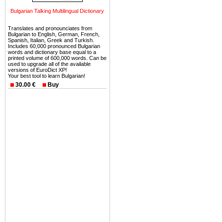
можете купить в Болгария 
Bulgarian Talking Multilingual Dictionary
земли на побережье, жив
угодья или участки в горах 
Translates and pronounciates from
Bulgarian to English, German, French,
Купить в Болгария недвиж
Spanish, Italian, Greek and Turkish.
Includes 60,000 pronounced Bulgarian
Инвестиции недвижимость.
words and dictionary base equal to a
printed volume of 600,000 words. Can be
used to upgrade all of the available
Чтобы вложить свой ка
versions of EuroDict XP!
Your best tool to learn Bulgarian!
воспользоваться всеми бл
30.00 €
Buy
только купить в Болгария 
Недвижимость Болгарии 
Рынок недвижимость Болга
предполагая высокую дох
покупка недвижимость Бо
членом Евросоюза. 15
недвижимости в Болга
территориальной близост
барьера и низкой налогово