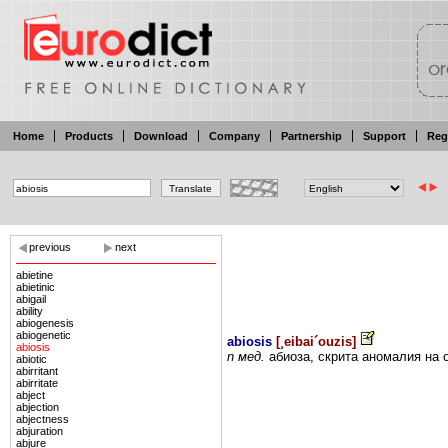
Home
Products
Download
Company
Partnership
Support
Reg
previous
next
abietine
abietinic
abigail
ability
abiogenesis
abiogenetic
abiosis
[
¸eibai´ouzis
]
abiosis
n мед.
абиоза,
скрита
аномалия
на
abiotic
abirritant
abirritate
abject
abjection
abjectness
abjuration
abjure