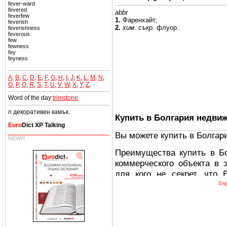
fever-ward
fevered
abbr
feverfew
1.
Фаренхайт;
feverish
2.
хим. съкр.
флуор.
feverishness
feverous
few
fewness
fey
feyness
A
,
B
,
C
,
D
,
E
,
F
,
G
,
H
,
I
,
J
,
K
,
L
,
M
,
N
,
O
,
P
,
Q
,
R
,
S
,
T
,
U
,
V
,
W
,
X
,
Y
,
Z
,
Word of the day:
trimstone
n
декоративен камък.
Купить в Болгария недви
Euro
Dict XP Talking
Вы можете купить в Болгар
NEW!!!
Преимущества купить в Б
коммерческого объекта в 
для кого не секрет, что
древних и прекрасных ст
Eng
восхитительные горы,
миниатюрными живописным
тот факт, что Болгария - 
Европе. В целом, это мечт