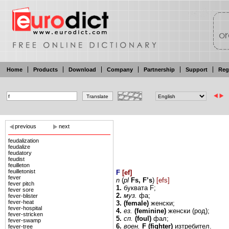
Home
Products
Download
Company
Partnership
Support
Reg
previous
next
feudalization
feudalize
feudatory
feudist
feuilleton
feuilletonist
F
[
ef
]
fever
n
(
pl
Fs,
F’s
)
[efs]
fever pitch
1.
буквата F;
fever sore
2.
муз.
фа;
fever-blister
fever-heat
3. (female)
женски;
fever-hospital
4.
ез.
(feminine)
женски (род);
fever-stricken
5.
сп.
(foul)
фал;
fever-swamp
6.
воен.
F
(fighter)
изтребител.
fever-tree