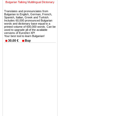
Bulgarian Talking Multilingual Dictionary
ней сотни источников лече
Translates and pronounciates from
Еще одно существенное
Bulgarian to English, German, French,
Spanish, Italian, Greek and Turkish.
Болгария недвижимость
Includes 60,000 pronounced Bulgarian
words and dictionary base equal to a
безопасная страна - в ней 
printed volume of 600,000 words. Can be
used to upgrade all of the available
versions of EuroDict XP!
Вы неизбежно совмещаете 
Your best tool to learn Bulgarian!
можете купить в Болгария 
30.00 €
Buy
земли на побережье, жив
угодья или участки в горах 
Купить в Болгария недвиж
Инвестиции недвижимость.
Чтобы вложить свой ка
воспользоваться всеми бл
только купить в Болгария 
Недвижимость Болгарии 