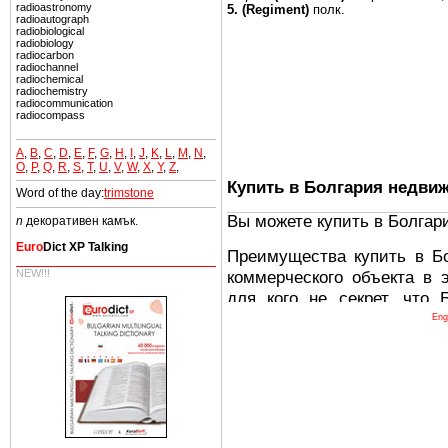
radioastronomy
5. (Regiment)
полк.
radioautograph
radiobiological
radiobiology
radiocarbon
radiochannel
radiochemical
radiochemistry
radiocommunication
radiocompass
A
,
B
,
C
,
D
,
E
,
F
,
G
,
H
,
I
,
J
,
K
,
L
,
M
,
N
,
O
,
P
,
Q
,
R
,
S
,
T
,
U
,
V
,
W
,
X
,
Y
,
Z
,
Купить в Болгария недви
Word of the day:
trimstone
Вы можете купить в Болгар
n
декоративен камък.
Euro
Dict XP Talking
Преимущества купить в Б
коммерческого объекта в 
NEW!!!
для кого не секрет, что
древних и прекрасных ст
Eng
восхитительные горы,
миниатюрными живописным
тот факт, что Болгария - 
Европе. В целом, это мечт
ней сотни источников лече