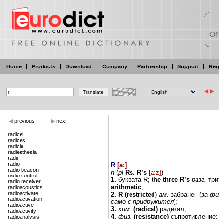
Home
Products
Download
Company
Partnership
Support
Reg
previous
next
radicel
radices
radicle
radiesthesia
radii
radio
R
[
a:
]
radio beacon
n
(
pl
Rs,
R’s
[a:z]
)
radio control
1.
буквата
R;
the
three
R’s
разг.
три
radio receiver
arithmetic
;
radioacoustics
radioactivate
2.
R (restricted
)
ам.
забранен
(
за
фи
radioactivation
само
с придружител
);
radioactive
3.
хим.
(radical)
радикал;
radioactivity
4.
физ.
(resistance)
съпротивление;
radioanalysis