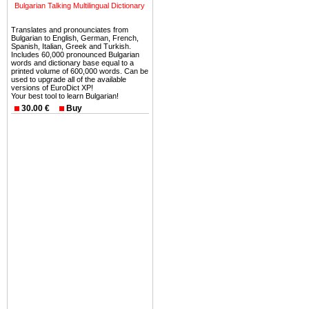
Еще одно существенное
Bulgarian Talking Multilingual Dictionary
Болгария недвижимость
Translates and pronounciates from
безопасная страна - в ней 
Bulgarian to English, German, French,
Spanish, Italian, Greek and Turkish.
Includes 60,000 pronounced Bulgarian
Вы неизбежно совмещаете 
words and dictionary base equal to a
printed volume of 600,000 words. Can be
можете купить в Болгария 
used to upgrade all of the available
земли на побережье, жив
versions of EuroDict XP!
Your best tool to learn Bulgarian!
угодья или участки в горах 
30.00 €
Buy
Купить в Болгария недвиж
Инвестиции недвижимость.
Чтобы вложить свой ка
воспользоваться всеми бл
только купить в Болгария 
Недвижимость Болгарии 
Рынок недвижимость Болга
предполагая высокую дох