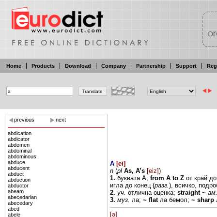
Home
Products
Download
Company
Partnership
Support
Reg
previous
next
abdication
abdicator
abdomen
abdominal
abdominous
abduce
A
[
ei
]
abducent
n
(
pl
As,
A’s
[eiz]
)
abduct
1.
буквата
А;
from A
to Z
от край
д
abduction
игла
до конец (
разг.
),
всичко, подро
abductor
abeam
2.
уч.
отлична
оценка;
straight ~
ам
abecedarian
3.
муз.
ла;
~
flat
ла бемол;
~
sharp
abecedary
abed
[ə]
abele