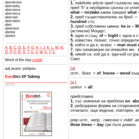
aberdevine
1.
indefinite
article пред
съгласни
зв
abernethy
пред “h” в неударена
сричка
се
упо
aberrance
what ~
mistake
каква
грешка!
what
aberrancy
2.
пред
съществителни за
брой:
~
aberrant
aberration
hundred
сто;
abet
3.
пред
собствени
имена:
he is
~
M
abetment
(истински) Моцарт;
abettal
4.
един и същ;
of
~ hight
с
една
и 
abettor
5.
известен, познат,
точно
определе
6.
който
и
да
е, всеки;
~
man
must 
A
,
B
,
C
,
D
,
E
,
F
,
G
,
H
,
I
,
J
,
K
,
L
,
M
,
N
,
7.
при
означаване
на очевидно мн.:
O
,
P
,
Q
,
R
,
S
,
T
,
U
,
V
,
W
,
X
,
Y
,
Z
,
8.
някой си,
кой
да
е, еди-кой
си (
ра
Смит.
Word of the day:
costal
[ə]
adj анат.
ребрен.
ост., диал.
=
of
;
house
~ wood
къ
Euro
Dict XP Talking
[a:]
NEW!!!
шотл.
=
all
.
представка
1.
със значение
на предлога
on
:
ab
2.
редуцирана форма на староангл
отначало,
още веднъж, повторно,
в
prep ист., непр.,
смесено с indef.
ar
three
times ~ day
три
пъти
дневно.