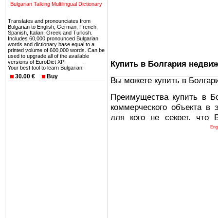
Bulgarian Talking Multilingual Dictionary
Translates and pronounciates from
Bulgarian to English, German, French,
Spanish, Italian, Greek and Turkish.
Includes 60,000 pronounced Bulgarian
words and dictionary base equal to a
printed volume of 600,000 words. Can be
used to upgrade all of the available
Купить в Болгария недви
versions of EuroDict XP!
Your best tool to learn Bulgarian!
30.00 €
Buy
Вы можете купить в Болгар
Преимущества купить в Б
коммерческого объекта в 
для кого не секрет, что
древних и прекрасных ст
Eng
восхитительные горы,
миниатюрными живописным
тот факт, что Болгария - 
Европе. В целом, это мечт
ней сотни источников лече
Еще одно существенное
Болгария недвижимость
безопасная страна - в ней 