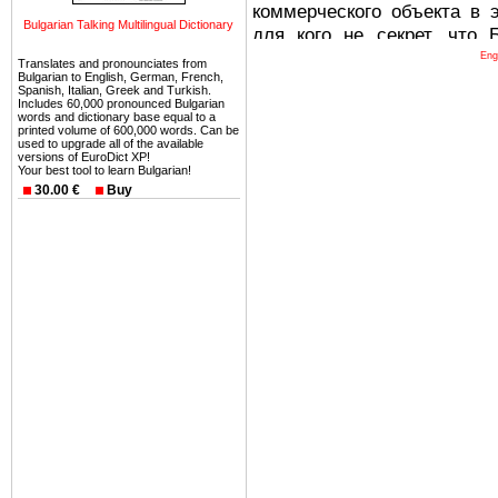
коммерческого объекта в 
Bulgarian Talking Multilingual Dictionary
для кого не секрет, что
древних и прекрасных ст
Eng
Translates and pronounciates from
Bulgarian to English, German, French,
восхитительные горы,
Spanish, Italian, Greek and Turkish.
миниатюрными живописным
Includes 60,000 pronounced Bulgarian
words and dictionary base equal to a
тот факт, что Болгария - 
printed volume of 600,000 words. Can be
used to upgrade all of the available
Европе. В целом, это мечт
versions of EuroDict XP!
Your best tool to learn Bulgarian!
ней сотни источников лече
30.00 €
Buy
Еще одно существенное
Болгария недвижимость
безопасная страна - в ней 
Вы неизбежно совмещаете 
можете купить в Болгария 
земли на побережье, жив
угодья или участки в горах 
Купить в Болгария недвиж
Инвестиции недвижимость.
Чтобы вложить свой ка
воспользоваться всеми бл