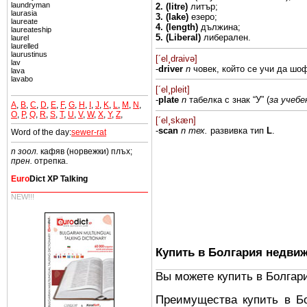
laundryman
2.
(litre)
литър;
laurasia
3. (lake)
езеро;
laureate
4.
(length)
дължина;
laureateship
5.
(Liberal)
либерален.
laurel
laurelled
laurustinus
[´el¸draivə]
lav
-
driver
n
човек,
който
се
учи
да
шоф
lava
lavabo
[´el¸pleit]
-
plate
n
табелка с знак “У” (
за
учебе
A
,
B
,
C
,
D
,
E
,
F
,
G
,
H
,
I
,
J
,
K
,
L
,
M
,
N
,
O
,
P
,
Q
,
R
,
S
,
T
,
U
,
V
,
W
,
X
,
Y
,
Z
,
[´el¸skæn]
-
scan
n тех.
развивка
тип
L
.
Word of the day:
sewer-rat
n зоол.
кафяв (норвежки) плъх;
прен.
отрепка.
Euro
Dict XP Talking
NEW!!!
Купить в Болгария недви
Вы можете купить в Болгар
Преимущества купить в Б