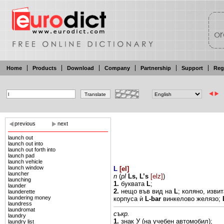
Home
Products
Download
Company
Partnership
Support
Reg
previous
next
launch out
launch out into
launch out forth into
launch pad
launch vehicle
launch window
L
[
el
]
launcher
n
(
pl
Ls,
L’s
[elz]
)
launching
1.
буквата
L
;
launder
2.
нещо
във
вид
на
L
; коляно,
изви
launderette
laundering money
корпуса
ѝ
L-bar
винкелово желязо;
laundress
laundromat
съкр.
laundry
1.
знак У
(на
учебен
автомобил);
laundry list