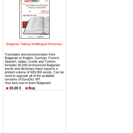
Еще одно существенное
Болгария недвижимость
безопасная страна - в ней 
Вы неизбежно совмещаете 
можете купить в Болгария 
земли на побережье, жив
Bulgarian Talking Multilingual Dictionary
угодья или участки в горах 
Translates and pronounciates from
Bulgarian to English, German, French,
Купить в Болгария недвиж
Spanish, Italian, Greek and Turkish.
Includes 60,000 pronounced Bulgarian
Инвестиции недвижимость.
words and dictionary base equal to a
printed volume of 600,000 words. Can be
used to upgrade all of the available
Чтобы вложить свой ка
versions of EuroDict XP!
воспользоваться всеми бл
Your best tool to learn Bulgarian!
30.00 €
Buy
только купить в Болгария 
Недвижимость Болгарии 
Рынок недвижимость Болга