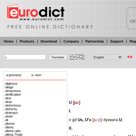
Home
Products
Download
Company
Partnership
Support
Reg
previous
next
uliginous
ullage
ulmaceous
ulmification
ulna
ulnar
U
[
ju:
]
ulotrichous
ulotrichy
I.
ulrtarays
ulster
n
(
pl
Us, U’s
[ju:z]
)
буквата
U
;
ult
ulterior
ultima
II.
ultima ratio
ultima Thule