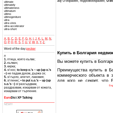
adj
U-образен, подковообразен;
U-bo
ultimate
ultimately
ultimateness
ultimatum
ultimo
ultimogeniture
ultra
ultra vires
ultra-accelerator
ultra-short
A
,
B
,
C
,
D
,
E
,
F
,
G
,
H
,
I
,
J
,
K
,
L
,
M
,
N
,
O
,
P
,
Q
,
R
,
S
,
T
,
U
,
V
,
W
,
X
,
Y
,
Z
,
Word of the day:
pecker
Купить в Болгария недви
n
1.
птица, която кълве;
Вы можете купить в Болгар
2.
кълвач;
3.
кирка;
Преимущества купить в Б
4.
sl
нос;
to keep o.’s ~ up (up o.’s
~)
не падам духом, държа се;
коммерческого объекта в 
5.
sl
гърло, апетит, лакомия;
для кого не секрет, что
6.
sl
пенис; •
to put s.o.’s ~ up (up
s.o.’s ~)
sl
разсърдвам,
древних и прекрасных ст
Eng
раздразвам, изкарвам от кожата,
восхитительные горы,
изкарвам от търпение.
миниатюрными живописным
Euro
Dict XP Talking
тот факт, что Болгария - 
NEW!!!
Европе. В целом, это мечт
ней сотни источников лече