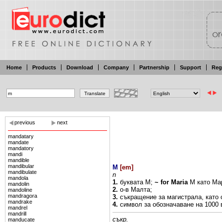
Home
Products
Download
Company
Partnership
Support
Reg
previous
next
mandatary
mandate
mandatory
mandi
mandible
mandibular
M
[
em
]
mandibulate
n
mandola
1.
буквата
М;
~
for
Maria
М
като
Ма
mandolin
2.
о-в
Малта;
mandoline
mandragora
3.
съкращение за
магистрала,
като
mandrake
4.
символ за обозначаване
на
1000
mandrel
mandrill
съкр.
manducate