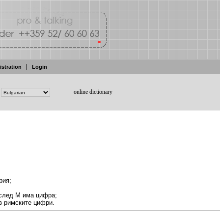
istration
Login
online dictionary
рия;
след М
има
цифра;
в
римските цифри.