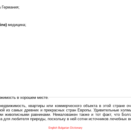
а
Германия;
ine)
медицина;
ижимость в хорошем месте.
едвижимость, квартиры или коммерческого объекта в этой стране оч
дной из самых древних и прекрасных стран Европы. Удивительные холм
и живописными равнинами. Немаловажен также и тот факт, что Болга
та для любителя природы, поскольку в ней сотни источников лечебных 
во в плане купить в Болгария недвижимость заключено в том, что Б
English Bulgarian Dictionary