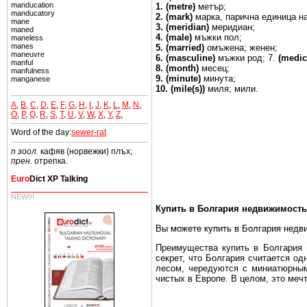
manducation
1. (metre)
метър;
manducatory
2. (mark)
марка,
парична единица
н
mane
3.
(meridian)
меридиан;
maned
4.
(male)
мъжки пол;
maneless
manes
5.
(married)
омъжена;
женен;
maneuvre
6.
(masculine)
мъжки
род;
7.
(medic
manful
8.
(month)
месец;
manfulness
9.
(minute)
минута;
manganese
10.
(mile(s))
миля; мили.
A
,
B
,
C
,
D
,
E
,
F
,
G
,
H
,
I
,
J
,
K
,
L
,
M
,
N
,
O
,
P
,
Q
,
R
,
S
,
T
,
U
,
V
,
W
,
X
,
Y
,
Z
,
Word of the day:
sewer-rat
n зоол.
кафяв (норвежки) плъх;
прен.
отрепка.
Euro
Dict XP Talking
NEW!!!
Купить в Болгария недвижимость
Вы можете купить в Болгария недв
Преимущества купить в Болгария н
секрет, что Болгария считается о
лесом, чередуются с миниатюрным
чистых в Европе. В целом, это меч
Еще одно существенное преимущест