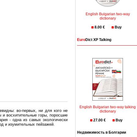
English Bulgarian two-way
dictionary
8.00 €
Buy
Euro
Dict XP Talking
English Bulgarian two-way talking
евидны: во-первых, ни для кого не
dictionary
ы и восхитительные горы, поросшие
рия - одна из самых экологически
27.00 €
Buy
вод и изумительных пейзажей.
Недвижимость в Болгарии
олгария безопасная страна - в ней