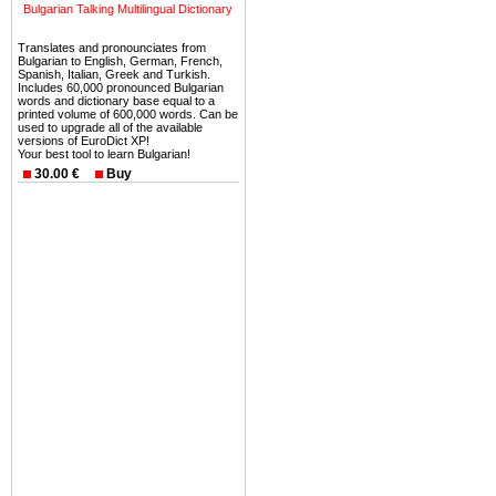
ней сотни источников лече
Bulgarian Talking Multilingual Dictionary
Еще одно существенное
Translates and pronounciates from
Bulgarian to English, German, French,
Болгария недвижимость
Spanish, Italian, Greek and Turkish.
безопасная страна - в ней 
Includes 60,000 pronounced Bulgarian
words and dictionary base equal to a
printed volume of 600,000 words. Can be
Вы неизбежно совмещаете 
used to upgrade all of the available
versions of EuroDict XP!
можете купить в Болгария 
Your best tool to learn Bulgarian!
земли на побережье, жив
30.00 €
Buy
угодья или участки в горах 
Купить в Болгария недвиж
Инвестиции недвижимость.
Чтобы вложить свой ка
воспользоваться всеми бл
только купить в Болгария 
Недвижимость Болгарии 
Рынок недвижимость Болга