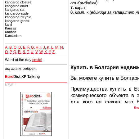
kangaroo closure
от Камбоджа
);
kangaroo court
7.
карат;
kangaroo rat
8.
комп.
к (
единица
за капацитет н
kangaroo-apple
kangaroo-bicycle
kangaroo-grass
kanji
Kansas
Kantian
Kantianism
A
,
B
,
C
,
D
,
E
,
F
,
G
,
H
,
I
,
J
,
K
,
L
,
M
,
N
,
O
,
P
,
Q
,
R
,
S
,
T
,
U
,
V
,
W
,
X
,
Y
,
Z
,
Word of the day:
costal
Купить в Болгария недви
adj анат.
ребрен.
Euro
Dict XP Talking
Вы можете купить в Болгар
NEW!!!
Преимущества купить в Б
коммерческого объекта в 
для кого не секрет, что
древних и прекрасных ст
Eng
восхитительные горы,
миниатюрными живописным
тот факт, что Болгария - 
Европе. В целом, это мечт