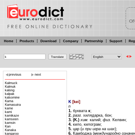
Home
Products
Download
Company
Partnership
Support
Reg
previous
next
Kalmuck
Kalmuk
kalong
kalpak
kalsomine
Kama
K
[
kei
]
Kamasutra
n
kame
1.
буквата
к
;
kami
2.
разг.
хилядарка,
бон;
kamikaze
kamseen
3.
(K.)
хим.
калий;
физ.
Келвин;
kamsin
4.
кило, килограм;
Kan
5.
цар
(
и
при
игра
на шах
);
Kanaka
6.
Камбоджа (
международно
означе
kangaroo