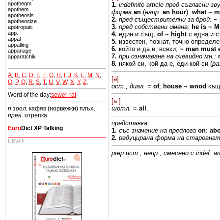
apothegm
1.
indefinite
article
пред
съгласни
зв
apothem
форма
an
(
напр.
an hour
):
what ~ m
apotheosis
2.
пред съществителни
за брой:
~ 
apotheosize
3.
пред собствени имена:
he is ~
M
apotropaic
app.
4.
един и същ;
of
~
hight
с
една
и 
appal
5.
известен, познат, точно определ
appalling
6.
който
и
да е,
всеки;
~
man must
appanage
7.
при означаване на
очевидно мн.:
apparatchik
8.
някой си, кой
да е, еди-кой
си (
ра
A
,
B
,
C
,
D
,
E
,
F
,
G
,
H
,
I
,
J
,
K
,
L
,
M
,
N
,
[ə]
O
,
P
,
Q
,
R
,
S
,
T
,
U
,
V
,
W
,
X
,
Y
,
Z
,
ост.,
диал.
=
of
;
house ~ wood
къщ
Word of the day:
sewer-rat
[a:]
шотл.
=
all
.
n зоол.
кафяв (норвежки) плъх;
прен.
отрепка.
представка
Euro
Dict XP Talking
1.
със
значение на предлога
on
:
ab
2.
редуцирана форма
на
староангл
NEW!!!
prep ист.,
непр.,
смесено с
indef.
ar