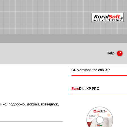
Help
CD versions for WIN XP
Euro
Dict XP PRO
сичко, подробно,
докрай, изведнъж,