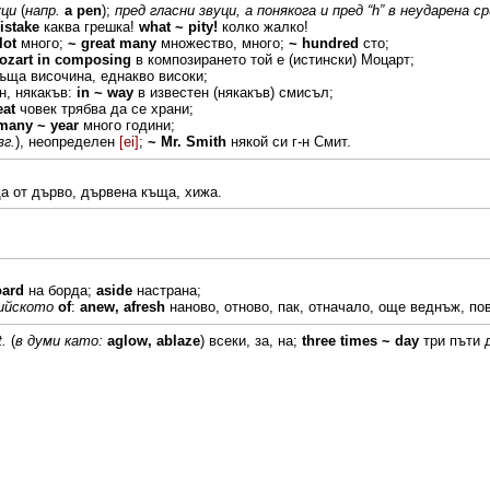
уци
(
напр.
a pen
);
пред
гласни
звуци, а понякога и пред “h” в
неударена ср
istake
каква
грешка!
what
~
pity!
колко
жалко!
lot
много;
~
great
many
множество,
много;
~
hundred
сто;
ozart
in composing
в
композирането той е
(истински)
Моцарт;
съща
височина,
еднакво високи;
ен,
някакъв:
in ~ way
в известен (някакъв) смисъл;
eat
човек
трябва
да
се
храни;
many
~ year
много
години;
зг.
), неопределен
[ei]
;
~ Mr. Smith
някой
си г-н
Смит.
а от дърво, дървена
къща,
хижа.
oard
на борда;
aside
настрана;
ийското
of
:
anew,
afresh
наново,
отново, пак, отначало,
още
веднъж,
пов
t.
(
в думи
като:
aglow, ablaze
)
всеки, за,
на;
three times
~
day
три
пъти