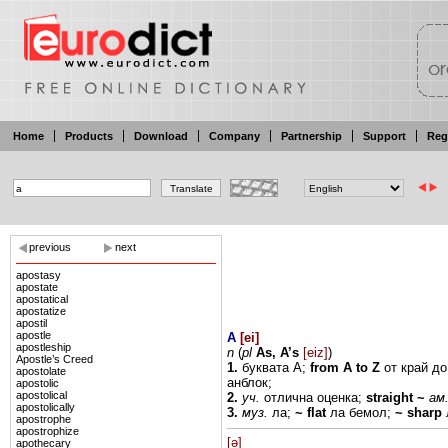
Home
Products
Download
Company
Partnership
Support
Reg
previous
next
apostasy
apostate
apostatical
apostatize
apostil
apostle
A
[
ei
]
apostleship
n
(
pl
As,
A’s
[eiz]
)
Apostle’s Creed
1.
буквата
А;
from
A
to
Z
от край
д
apostolate
анблок;
apostolic
apostolical
2.
уч.
отлична
оценка;
straight
~
ам
apostolically
3.
муз.
ла;
~
flat
ла
бемол;
~
sharp
apostrophe
apostrophize
[ə]
apothecary