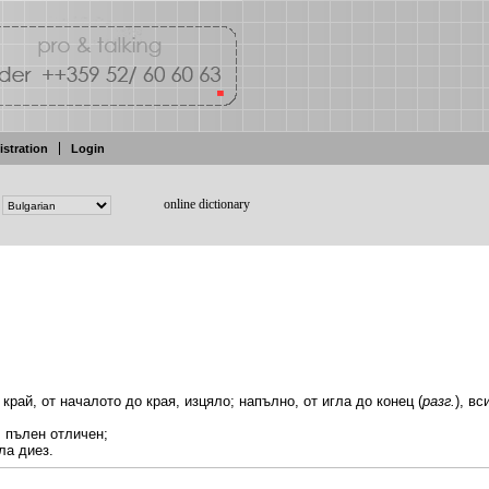
istration
Login
online dictionary
о
край,
от началото
до
края, изцяло; напълно, от
игла
до
конец
(
разг.
), в
.
пълен отличен;
ла
диез.