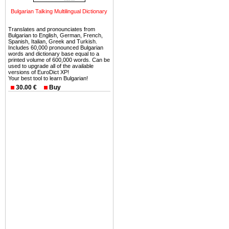
Еще одно существенное
Bulgarian Talking Multilingual Dictionary
Болгария недвижимость
Translates and pronounciates from
безопасная страна - в ней 
Bulgarian to English, German, French,
Spanish, Italian, Greek and Turkish.
Includes 60,000 pronounced Bulgarian
Вы неизбежно совмещаете 
words and dictionary base equal to a
printed volume of 600,000 words. Can be
можете купить в Болгария 
used to upgrade all of the available
земли на побережье, жив
versions of EuroDict XP!
Your best tool to learn Bulgarian!
угодья или участки в горах 
30.00 €
Buy
Купить в Болгария недвиж
Инвестиции недвижимость.
Чтобы вложить свой ка
воспользоваться всеми бл
только купить в Болгария 
Недвижимость Болгарии 
Рынок недвижимость Болга