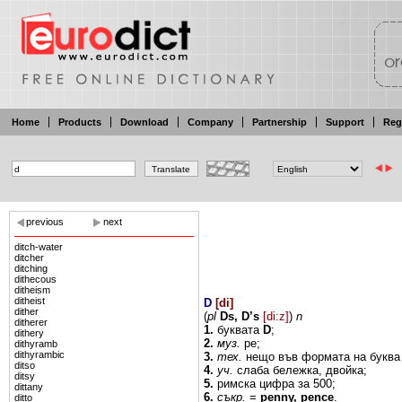
Home
Products
Download
Company
Partnership
Support
Reg
previous
next
ditch-water
ditcher
ditching
dithecous
ditheism
ditheist
D
[
di
]
dither
(
pl
Ds,
D’s
[di:z]
)
n
ditherer
1.
буквата
D
;
dithery
2.
муз.
ре;
dithyramb
dithyrambic
3.
тех.
нещо
във формата
на
букв
ditso
4.
уч.
слаба
бележка, двойка;
ditsy
5.
римска цифра
за
500;
dittany
6.
съкр.
=
penny, pence
.
ditto