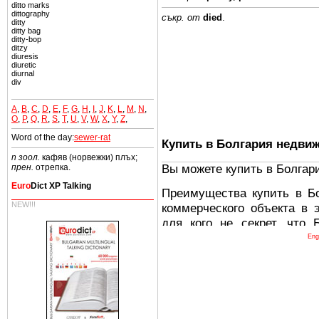
ditto marks
dittography
съкр. от
died
.
ditty
ditty bag
ditty-bop
ditzy
diuresis
diuretic
diurnal
div
A
,
B
,
C
,
D
,
E
,
F
,
G
,
H
,
I
,
J
,
K
,
L
,
M
,
N
,
O
,
P
,
Q
,
R
,
S
,
T
,
U
,
V
,
W
,
X
,
Y
,
Z
,
Word of the day:
sewer-rat
Купить в Болгария недви
n зоол.
кафяв (норвежки) плъх;
Вы можете купить в Болгар
прен.
отрепка.
Euro
Dict XP Talking
Преимущества купить в Б
NEW!!!
коммерческого объекта в 
для кого не секрет, что
древних и прекрасных ст
Eng
восхитительные горы,
миниатюрными живописным
тот факт, что Болгария - 
Европе. В целом, это мечт
ней сотни источников лече